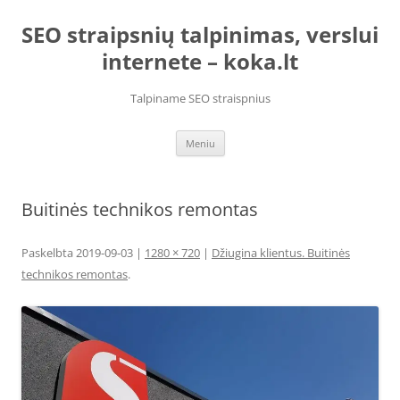
Pereiti
prie
SEO straipsnių talpinimas, verslui
turinio
internete – koka.lt
Talpiname SEO straispnius
Meniu
Buitinės technikos remontas
Paskelbta
2019-09-03
|
1280 × 720
|
Džiugina klientus. Buitinės
technikos remontas
.