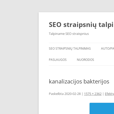
Pereiti
prie
turinio
SEO straipsnių talpi
Talpiname SEO straispnius
SEO STRAIPSNIŲ TALPINIMAS
AUTO/P
PADAN
PASLAUGOS
NUORODOS
KAIP IŠSIRINKTI KRAIKĄ
kanalizacijos bakterijos
STEBĖJIMO SISTEMOS
BUHALTERINE APSKAITA
Paskelbta
2020-02-28
|
1575 × 2362
|
Efekty
YTONG BLOKELIAI
SEO STRAIPSNIU TALPINI