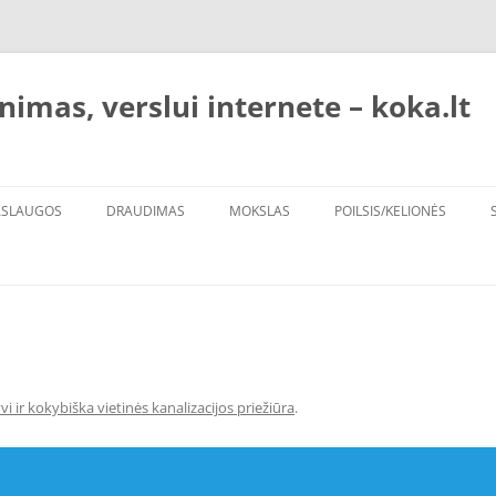
nimas, verslui internete – koka.lt
ASLAUGOS
DRAUDIMAS
MOKSLAS
POILSIS/KELIONĖS
GOS
vi ir kokybiška vietinės kanalizacijos priežiūra
.
MAS