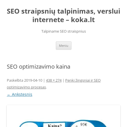
Pereiti
prie
SEO straipsnių talpinimas, verslui
turinio
internete – koka.lt
Talpiname SEO straispnius
Meniu
SEO optimizavimo kaina
Paskelbta
2019-04-10
|
438 × 274
|
Penki žingsniai ir SEO
optimizavimo procesas
.
← Ankstesnis