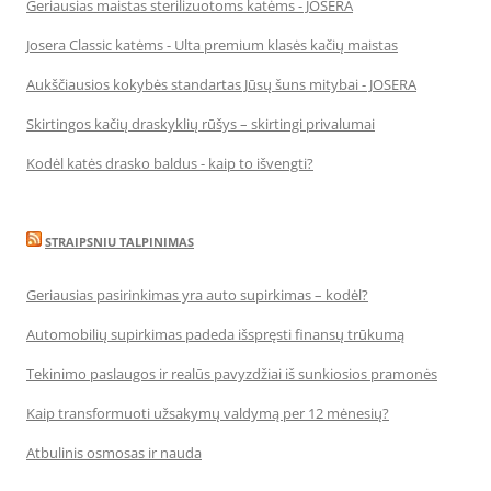
Geriausias maistas sterilizuotoms katėms - JOSERA
Josera Classic katėms - Ulta premium klasės kačių maistas
Aukščiausios kokybės standartas Jūsų šuns mitybai - JOSERA
Skirtingos kačių draskyklių rūšys – skirtingi privalumai
Kodėl katės drasko baldus - kaip to išvengti?
STRAIPSNIU TALPINIMAS
Geriausias pasirinkimas yra auto supirkimas – kodėl?
Automobilių supirkimas padeda išspręsti finansų trūkumą
Tekinimo paslaugos ir realūs pavyzdžiai iš sunkiosios pramonės
Kaip transformuoti užsakymų valdymą per 12 mėnesių?
Atbulinis osmosas ir nauda