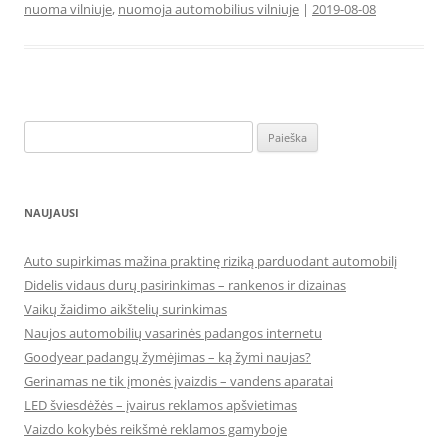
nuoma vilniuje
,
nuomoja automobilius vilniuje
|
2019-08-08
Ieškoti:
NAUJAUSI
Auto supirkimas mažina praktinę riziką parduodant automobilį
Didelis vidaus durų pasirinkimas – rankenos ir dizainas
Vaikų žaidimo aikštelių surinkimas
Naujos automobilių vasarinės padangos internetu
Goodyear padangų žymėjimas – ką žymi naujas?
Gerinamas ne tik įmonės įvaizdis – vandens aparatai
LED šviesdėžės – įvairus reklamos apšvietimas
Vaizdo kokybės reikšmė reklamos gamyboje