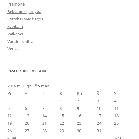
Pramonė
Reklamos gamyba
Statyba/Medžiagos
Sveikata
Vaikams
Vandens filtrai
Verslas
PASIKLYDUSIEMS LAIKE
2019 m. rugpjūčio mėn.
Pr
A
T
K
Pn
Š
S
1
2
3
4
5
6
7
8
9
10
11
12
13
14
15
16
17
18
19
20
21
22
23
24
25
26
27
28
29
30
31
« Bal
Rgs »