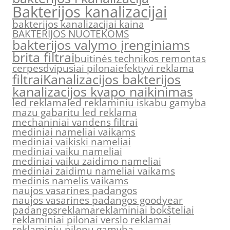
Bakterijos kanalizacijai
bakterijos kanalizacijai kaina
BAKTERIJOS NUOTEKOMS
bakterijos valymo įrenginiams
brita filtrai
buitinės technikos remontas
cerpes
dvipusiai pilonai
efektyvi reklama
filtrai
Kanalizacijos bakterijos
kanalizacijos kvapo naikinimas
led reklama
led reklaminiu iskabu gamyba
mazu gabaritu led reklama
mechaniniai vandens filtrai
mediniai nameliai vaikams
mediniai vaikiski nameliai
mediniai vaiku nameliai
mediniai vaiku zaidimo nameliai
mediniai zaidimu nameliai vaikams
medinis namelis vaikams
naujos vasarines padangos
naujos vasarines padangos goodyear
padangos
reklama
reklaminiai bokšteliai
reklaminiai pilonai verslo reklamai
reklaminiu pilonu gamyba