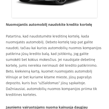
Nuomojantis automobilį naudokite kredito kortelę
Patartina, kad naudotumėte kreditinę kortelę, kada
nuomojatės automobilį. Debeto kortelę taip pat galite
naudoti, tačiau kai kurios automobilių nuomos kompanijos
patikrina jūsų kredito balą, kad įsitikintų, jog galite
sumokėti bet kokius mokesčius. Jei naudojate debetinę
kortelę, jums nereikia nerimauti dėl kredito patikrinimo.
Beto, kiekvieną kartą, kuomet nuomojatės automobilį
Vilniuje ar bet kuriame kitame mieste, jūsų paprašys
depozito, kuris bus “užšaldomas” jūsų sąskaitoje.
Dažniausiai, automobilių nuomos kompanijos priima tik
kreditines korteles.
Jauniems vairuotojams nuoma kainuoja daugiau