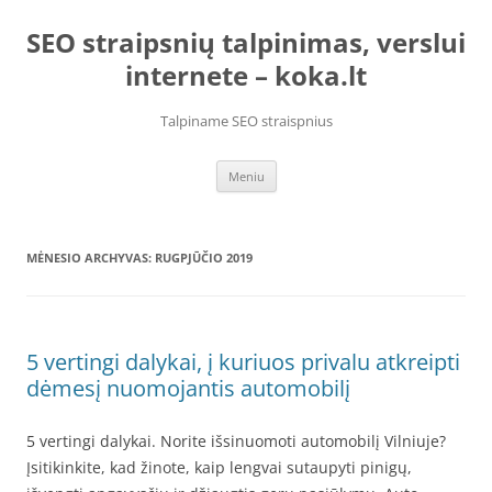
Pereiti
prie
SEO straipsnių talpinimas, verslui
turinio
internete – koka.lt
Talpiname SEO straispnius
Meniu
MĖNESIO ARCHYVAS:
RUGPJŪČIO 2019
5 vertingi dalykai, į kuriuos privalu atkreipti
dėmesį nuomojantis automobilį
5 vertingi dalykai. Norite išsinuomoti automobilį Vilniuje?
Įsitikinkite, kad žinote, kaip lengvai sutaupyti pinigų,