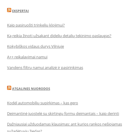
EKSPERTAI
Kaip pasiruošti trinkelių klojimui?
Ką reikia žinoti užsakant didelių detalių tekinimo paslaugas?
Kokybiškos vidaus durys Vilniuje
A++ reikalavimai namui
Vandens filtrų namui analizė ir pasirinkimas
ATGALINES NUORODOS
Kodėl automobilių supirkimas – kas gero
Deimantinė juostelė su skirtingų formų deimantais – kaip derinti
Dažniausiai užduodamas klausimas: ant kurios rankos nešiojamas
sužadėtuvių žiedas?