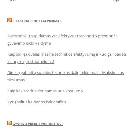
SEO STRAIPSNIU TALPINIMAS
Automobilių supirkimas yra efektyvus transporto priemonės
gyvavimo ciklo valdyme
Kaip išdilęs ovalas mažina technikos efektyvumą ir kuo gali padėti
kiaurymių restauravimas?
Didelių gabaritų sunkios technikos dalių tekinimas – Maksimalus
tikslumas
Kaip kaklaraištis derinamas prie kostiumo
Vyrų stilius keičiantis kaklaraištis
GYVUNU PREKIU PARDUOTUVE