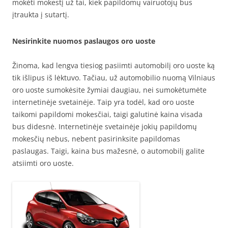
mokėti mokestį už tai, kiek papildomų vairuotojų bus
įtraukta į sutartį.
Nesirinkite nuomos paslaugos oro uoste
Žinoma, kad lengva tiesiog pasiimti automobilį oro uoste ką
tik išlipus iš lėktuvo. Tačiau, už automobilio nuomą Vilniaus
oro uoste sumokėsite žymiai daugiau, nei sumokėtumėte
internetinėje svetainėje. Taip yra todėl, kad oro uoste
taikomi papildomi mokesčiai, taigi galutinė kaina visada
bus didesnė. Internetinėje svetainėje jokių papildomų
mokesčių nebus, nebent pasirinksite papildomas
paslaugas. Taigi, kaina bus mažesnė, o automobilį galite
atsiimti oro uoste.