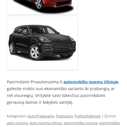
Pasirindami Proautonuoma.lt
automobiliu nuoma Vilniuje
,
galėsite rinktis nuo ekonomiško varianto iki prabangių ar
net visureigių. Viršykite savo lūkesčius pasirinkdami
geriausią kainos ir kokybės santykį.
Kategorijos:
Auto/Paslaugos
,
Paslaugos
,
Poilsis/Kelionės
| Žymos:
auto nuoma
,
auto nuoma vilnius
,
automobiliu nuoma
,
automobiliu