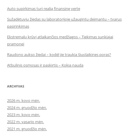
Auto supirkimas turi realią finansinę vertę
Sužadėtuvių žiedas su laboratorijoje užaugintu deimantu – tvarus
pasirinkimas
Ekstremalų krūvį atlaikančios medžiagos – Tiekimas sunkiajai
pramonei
Raudono aukso žiedai – kodėl jie traukia šiuolaikines poras?
Atbulinis osmosas ir paskirtis – Kokia nauda
ARCHYVAS
2026 m. kovo mėn.
2024 m. gruodžio mėn.
2023 m. kovo mėn.
2022 m. vasario mėn.
2021 m. gruodžio mėn.