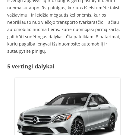
išvengti apgavysčių ir džiaugtis geru pasiūlymu. Auto
nuoma sutaupo jūsų pinigus, kuriuos išleistumėte taksi
važiavimui, ir leidžia mėgautis kelionėmis, kurios
nepriklauso nuo viešojo transporto tvarkaraščio. Tačiau
automobilio nuoma tiems, kurie nuomojasi pirmą kartą,
gali būti sudėtingas dalykas. Čia pateikiami 8 patarimai,
kurių pagalba lengvai išsinuomosite automobilį ir
sutaupysite pinigų.
5 vertingi dalykai