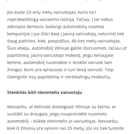
Jūs esate 23-erių metų vairuotojas, kuris turi
nepriekaištingą vairavimo istoriją. Tačiau, į tai nebus
atkreipta dėmesio, kadangi automobilių nuomos
kompanijos į jus žiūri kaip į jauną vairuotoją, neturintį tiek
daug patirties, kiek, pavyzdžiui, 40-ties metų vairuotojas.
Šiuo atveju, automobilį Vilniuje galite išsinuomoti, tačiau už
papildomą, jauno vairuotojo mokestį. Jeigu keliaujate
keliese, automobilį nuomokite ir leiskite vairuoti tam
žmogui, kuris yra vyriausias ir turi teisę vairuoti. Taip
išvengsite visų papildomų ir nereikalingų mokesčių.
Stenkitės būti vieninteliu vairuotoju
Nesvarbu, ar ketinate atostogauti Vilniuje su šeima, ar
susitikti su draugais, jeigu nusprendėte nuomotis
automobilį – būkite vienintelis jo vairuotojas. Nesvarbu,
kiek iš žmonių yra vyresni nei 25 metų, jūs vis tiek turėsite