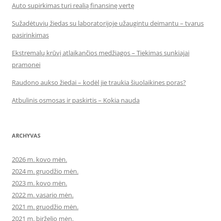
Auto supirkimas turi realią finansinę vertę
Sužadėtuvių žiedas su laboratorijoje užaugintu deimantu – tvarus
pasirinkimas
Ekstremalų krūvį atlaikančios medžiagos – Tiekimas sunkiajai
pramonei
Raudono aukso žiedai – kodėl jie traukia šiuolaikines poras?
Atbulinis osmosas ir paskirtis – Kokia nauda
ARCHYVAS
2026 m. kovo mėn.
2024 m. gruodžio mėn.
2023 m. kovo mėn.
2022 m. vasario mėn.
2021 m. gruodžio mėn.
2021 m. birželio mėn.