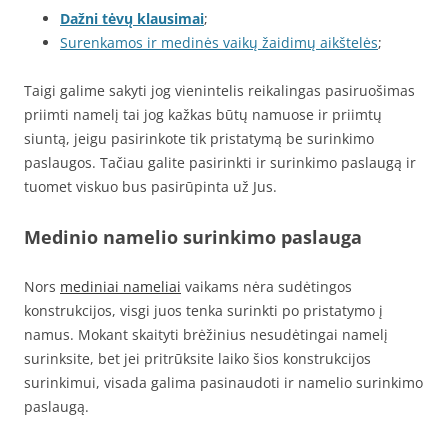
Dažni tėvų klausimai
;
Surenkamos ir medinės vaikų žaidimų aikštelės
;
Taigi galime sakyti jog vienintelis reikalingas pasiruošimas
priimti namelį tai jog kažkas būtų namuose ir priimtų
siuntą, jeigu pasirinkote tik pristatymą be surinkimo
paslaugos. Tačiau galite pasirinkti ir surinkimo paslaugą ir
tuomet viskuo bus pasirūpinta už Jus.
Medinio namelio surinkimo paslauga
Nors
mediniai nameliai
vaikams nėra sudėtingos
konstrukcijos, visgi juos tenka surinkti po pristatymo į
namus. Mokant skaityti brėžinius nesudėtingai namelį
surinksite, bet jei pritrūksite laiko šios konstrukcijos
surinkimui, visada galima pasinaudoti ir namelio surinkimo
paslaugą.