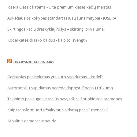
Josera Classic katėms - Ulta premium klasės kačių maistas
Aukščiausios kokybės standartas Jūsų šuns mitybai - JOSERA
Skirtingos kačių draskyklių rūšys – skirtingi privalumai
Kodėl katės drasko baldus - kaip to išvengti?
STRAIPSNIU TALPINIMAS
Geriausias pasirinkimas yra auto supirkimas – kodėl?
Automobilių supirkimas padeda išspręsti finansų trūkumą
Tekinimo paslaugos ir realūs pavyzdžiai iš sunkiosios pramonės
Kaip transformuoti užsakymų valdymą per 12 mėnesių?
Atbulinis osmosas ir nauda