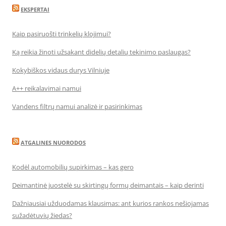
EKSPERTAI
Kaip pasiruošti trinkelių klojimui?
Ką reikia žinoti užsakant didelių detalių tekinimo paslaugas?
Kokybiškos vidaus durys Vilniuje
A++ reikalavimai namui
Vandens filtrų namui analizė ir pasirinkimas
ATGALINES NUORODOS
Kodėl automobilių supirkimas – kas gero
Deimantinė juostelė su skirtingų formų deimantais – kaip derinti
Dažniausiai užduodamas klausimas: ant kurios rankos nešiojamas
sužadėtuvių žiedas?