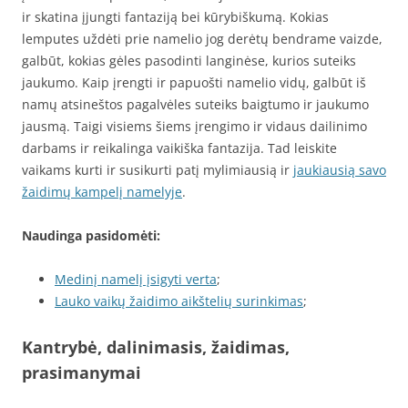
ir skatina įjungti fantaziją bei kūrybiškumą. Kokias
lemputes uždėti prie namelio jog derėtų bendrame vaizde,
galbūt, kokias gėles pasodinti langinėse, kurios suteiks
jaukumo. Kaip įrengti ir papuošti namelio vidų, galbūt iš
namų atsineštos pagalvėles suteiks baigtumo ir jaukumo
jausmą. Taigi visiems šiems įrengimo ir vidaus dailinimo
darbams ir reikalinga vaikiška fantazija. Tad leiskite
vaikams kurti ir susikurti patį mylimiausią ir
jaukiausią savo
žaidimų kampelį namelyje
.
Naudinga pasidomėti:
Medinį namelį įsigyti verta
;
Lauko vaikų žaidimo aikštelių surinkimas
;
Kantrybė, dalinimasis, žaidimas,
prasimanymai