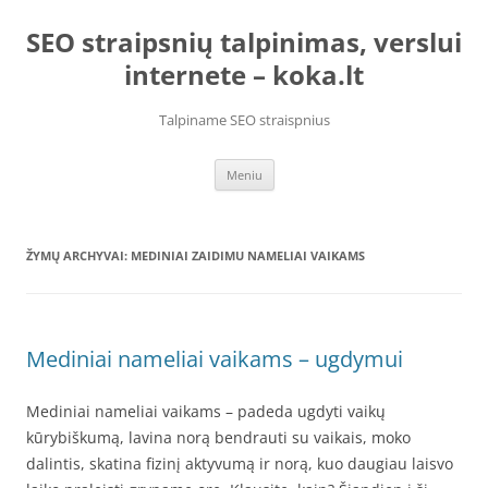
Pereiti
prie
SEO straipsnių talpinimas, verslui
turinio
internete – koka.lt
Talpiname SEO straispnius
Meniu
ŽYMŲ ARCHYVAI:
MEDINIAI ZAIDIMU NAMELIAI VAIKAMS
Mediniai nameliai vaikams – ugdymui
Mediniai nameliai vaikams – padeda ugdyti vaikų
kūrybiškumą, lavina norą bendrauti su vaikais, moko
dalintis, skatina fizinį aktyvumą ir norą, kuo daugiau laisvo