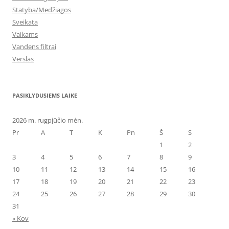
Statyba/Medžiagos
Sveikata
Vaikams
Vandens filtrai
Verslas
PASIKLYDUSIEMS LAIKE
2026 m. rugpjūčio mėn.
Pr
A
T
K
Pn
Š
S
1
2
3
4
5
6
7
8
9
10
11
12
13
14
15
16
17
18
19
20
21
22
23
24
25
26
27
28
29
30
31
« Kov