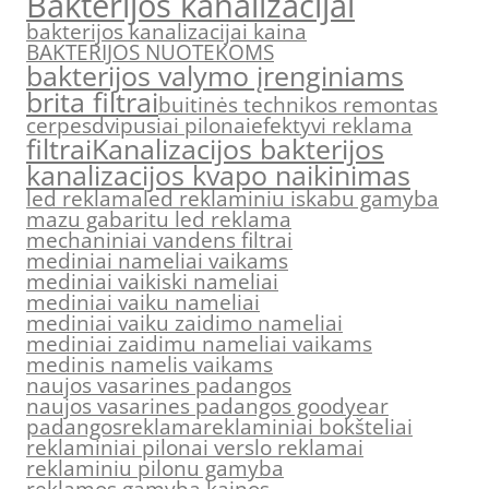
Bakterijos kanalizacijai
bakterijos kanalizacijai kaina
BAKTERIJOS NUOTEKOMS
bakterijos valymo įrenginiams
brita filtrai
buitinės technikos remontas
cerpes
dvipusiai pilonai
efektyvi reklama
filtrai
Kanalizacijos bakterijos
kanalizacijos kvapo naikinimas
led reklama
led reklaminiu iskabu gamyba
mazu gabaritu led reklama
mechaniniai vandens filtrai
mediniai nameliai vaikams
mediniai vaikiski nameliai
mediniai vaiku nameliai
mediniai vaiku zaidimo nameliai
mediniai zaidimu nameliai vaikams
medinis namelis vaikams
naujos vasarines padangos
naujos vasarines padangos goodyear
padangos
reklama
reklaminiai bokšteliai
reklaminiai pilonai verslo reklamai
reklaminiu pilonu gamyba