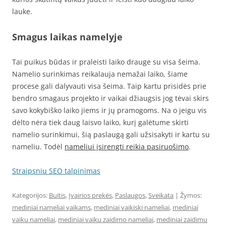
lauke.
Smagus laikas namelyje
Tai puikus būdas ir praleisti laiko drauge su visa šeima.
Namelio surinkimas reikalauja nemažai laiko, šiame
procese gali dalyvauti visa šeima. Taip kartu prisidės prie
bendro smagaus projekto ir vaikai džiaugsis jog tėvai skirs
savo kokybiško laiko jiems ir jų pramogoms. Na o jeigu vis
dėlto nėra tiek daug laisvo laiko, kurį galėtume skirti
namelio s­urinkimui, šią paslaugą gali užsisakyti ir kartu su
nameliu. Todėl
nameliui įsirengti reikia pasiruošimo
.
Straipsniu SEO talpinimas
Kategorijos:
Buitis
,
Įvairios prekės
,
Paslaugos
,
Sveikata
| Žymos:
mediniai nameliai vaikams
,
mediniai vaikiski nameliai
,
mediniai
vaiku nameliai
,
mediniai vaiku zaidimo nameliai
,
mediniai zaidimu