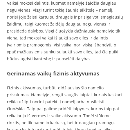
Vaikai mokosi dalintis, kuomet namelyje žaidžia daugiau
negu vienas. Visgi turint tokią šaunią aikštelę – namelį,
norisi joje žaisti kartu su draugais ir prisigalvoti smagiausių
žaidimų, taigi kuomet žaidėjų daugiau negu vienas ir
prasideda dalybos. Visgi čiuožykla dažniausia namelyje tik
viena, tad mokosi vaikai išlaukti savo eilės ir dalintis
įvairiomis pramogomis. Visi vaikai nori viską išbandyti, o
ypač mažiausiems sunku sulaukti savo eilės, tad čia puiki
būdus ugdyti kantrybę ir puoselėti dalybas.
Gerinamas vaikų fizinis aktyvumas
Fizinis aktyvumas, turbūt, didžiausias šio namelio
privalumas. Namelyje įrengti saugūs laiptai, kuriais kaskart
reikia užlipti norint patekti į namelį arba nusileisti
čiuožykla. Taip pat galime pridėti laipynes, kurios taip pat
reikalauja ištvermės ir vaiko aktyvumo. Todėl siūlome
rinktis, ne tik namelio karkasą, bet ir daugiau pramogų,
kurios skatintų vaikus judėti ir leisti kuo daugiau laiko