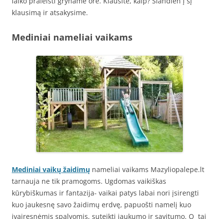
laiko praleisti gryname ore. Klausite, kaip? Šiandien į šį
klausimą ir atsakysime.
Mediniai nameliai vaikams
Mediniai vaikų žaidimų
nameliai vaikams Mazyliopalepe.lt
tarnauja ne tik pramogoms. Ugdomas vaikiškas
kūrybiškumas ir fantazija- vaikai patys labai nori įsirengti
kuo jaukesnę savo žaidimų erdvę, papuošti namelį kuo
įvairesnėmis spalvomis, suteikti jaukumo ir savitumo. O tai