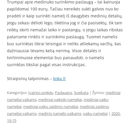
Trumpai apie medinuko surinkimo paslaugą – tai kainuoja
papildomai 100 eurų. Tačiau nereikės sukti galvos nuo ko
pradėti ir kaip surinkti namelį iš daugybės medinių detalių,
jeigu sekasi dėlioti lego, tikėtina jog ir čia pasisektų, tik tam
reiktų skirti nemažai laiko ir pastangų, o jeigu laikas ribotas
patariame rinktis ir surinkimo paslaugą. Tuomet namelis
bus surinktas tikrai teisingai ir neliks atliekamų varžtų, kas
dažniausiai tėvams kelią nerimą. Visos detalės ir
tvirtinimuose elementai bus panaudoti, o namelis
surinktas tiksliai pagal visas instrukcijas.
Straipsnių talpinimas –
koka.lt
Kategorijos:
Įvairios prekės
,
Paslaugos
,
Sveikata
| Žymos:
mediniai
nameliai vaikams
,
mediniai vaikiski nameliai
,
mediniai vaiku
nameliai
,
mediniai vaiku zaidimo nameliai
,
mediniai zaidimu
nameliai vaikams
,
medinis namelis vaikams
,
vaiku nameliai
|
2020-
10-15