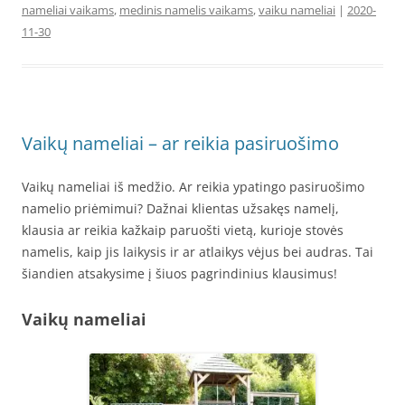
nameliai vaikams
,
medinis namelis vaikams
,
vaiku nameliai
|
2020-
11-30
Vaikų nameliai – ar reikia pasiruošimo
Vaikų nameliai iš medžio. Ar reikia ypatingo pasiruošimo
namelio priėmimui? Dažnai klientas užsakęs namelį,
klausia ar reikia kažkaip paruošti vietą, kurioje stovės
namelis, kaip jis laikysis ir ar atlaikys vėjus bei audras. Tai
šiandien atsakysime į šiuos pagrindinius klausimus!
Vaikų nameliai