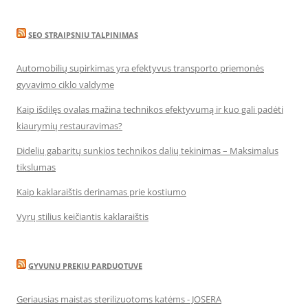
SEO STRAIPSNIU TALPINIMAS
Automobilių supirkimas yra efektyvus transporto priemonės
gyvavimo ciklo valdyme
Kaip išdilęs ovalas mažina technikos efektyvumą ir kuo gali padėti
kiaurymių restauravimas?
Didelių gabaritų sunkios technikos dalių tekinimas – Maksimalus
tikslumas
Kaip kaklaraištis derinamas prie kostiumo
Vyrų stilius keičiantis kaklaraištis
GYVUNU PREKIU PARDUOTUVE
Geriausias maistas sterilizuotoms katėms - JOSERA