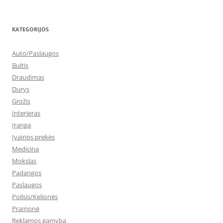
KATEGORIJOS
Auto/Paslaugos
Buitis
Draudimas
Durys
Grožis
Interjeras
Įranga
Įvairios prekės
Medicina
Mokslas
Padangos
Paslaugos
Poilsis/Kelionės
Pramonė
Reklamos gamyba