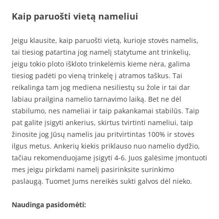
Kaip paruošti vietą nameliui
Jeigu klausite, kaip paruošti vietą, kurioje stovės namelis,
tai tiesiog patartina jog namelį statytume ant trinkelių,
jeigu tokio ploto iškloto trinkelėmis kieme nėra, galima
tiesiog padėti po vieną trinkelę į atramos taškus. Tai
reikalinga tam jog mediena nesiliestų su žole ir tai dar
labiau prailgina namelio tarnavimo laiką. Bet ne dėl
stabilumo, nes nameliai ir taip pakankamai stabilūs. Taip
pat galite įsigyti ankerius, skirtus tvirtinti nameliui, taip
žinosite jog Jūsų namelis jau pritvirtintas 100% ir stovės
ilgus metus. Ankerių kiekis priklauso nuo namelio dydžio,
tačiau rekomenduojame įsigyti 4-6. Juos galėsime įmontuoti
mes jeigu pirkdami namelį pasirinksite surinkimo
paslaugą. Tuomet Jums nereikės sukti galvos dėl nieko.
Naudinga pasidomėti: