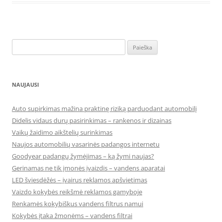
Ieškoti:
NAUJAUSI
Auto supirkimas mažina praktinę riziką parduodant automobilį
Didelis vidaus durų pasirinkimas – rankenos ir dizainas
Vaikų žaidimo aikštelių surinkimas
Naujos automobilių vasarinės padangos internetu
Goodyear padangų žymėjimas – ką žymi naujas?
Gerinamas ne tik įmonės įvaizdis – vandens aparatai
LED šviesdėžės – įvairus reklamos apšvietimas
Vaizdo kokybės reikšmė reklamos gamyboje
Renkamės kokybiškus vandens filtrus namui
Kokybės įtaka žmonėms – vandens filtrai