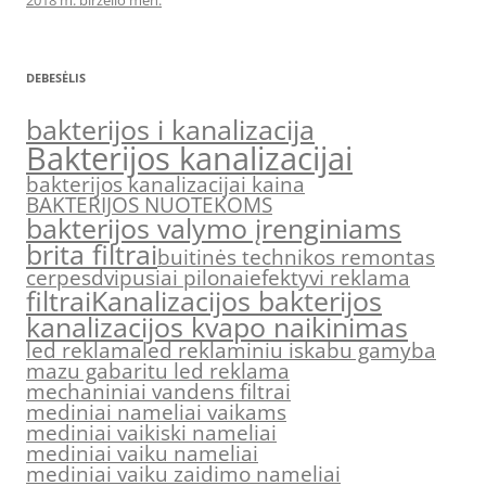
DEBESĖLIS
bakterijos i kanalizacija
Bakterijos kanalizacijai
bakterijos kanalizacijai kaina
BAKTERIJOS NUOTEKOMS
bakterijos valymo įrenginiams
brita filtrai
buitinės technikos remontas
cerpes
dvipusiai pilonai
efektyvi reklama
filtrai
Kanalizacijos bakterijos
kanalizacijos kvapo naikinimas
led reklama
led reklaminiu iskabu gamyba
mazu gabaritu led reklama
mechaniniai vandens filtrai
mediniai nameliai vaikams
mediniai vaikiski nameliai
mediniai vaiku nameliai
mediniai vaiku zaidimo nameliai