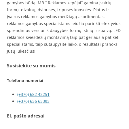
gamybos būdą. MB “ Reklamos kepėjai” gamina įvairių
formų, dizainų, dvipuses, tripuses konsoles. Platus ir
įvairus reklamos gamybos medžiagų asortimentas,
reklamos gamybos specialistams leidžia parinkti efektyvius
sprendimus verslui iš daugybės formų, stilių ir spalvų. LED
reklamos-šviesdėžių montavimą taip pat geriausia patikėti
specialistams, taip sutaupysite laiko, o rezultatai pranoks
Jūsų lūkesčius!
Susisiekite su mumis
Telefono numeriai
(+370) 682 42251
(+370) 636 63393
El. pašto adresai