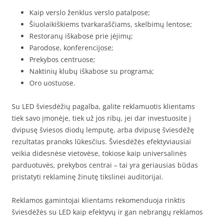
Kaip verslo ženklus verslo patalpose;
Šiuolaikiškiems tvarkaraščiams, skelbimų lentose;
Restoranų iškabose prie įėjimų;
Parodose, konferencijose;
Prekybos centruose;
Naktinių klubų iškabose su programa;
Oro uostuose.
Su LED šviesdėžių pagalba, galite reklamuotis klientams
tiek savo įmonėje, tiek už jos ribų, jei dar investuosite į
dvipusę šviesos diodų lemputę, arba dvipusę šviesdėžę
rezultatas pranoks lūkesčius. Šviesdėžės efektyviausiai
veikia didesnėse vietovėse, tokiose kaip universalinės
parduotuvės, prekybos centrai – tai yra geriausias būdas
pristatyti reklaminę žinutę tikslinei auditorijai.
Reklamos gamintojai klientams rekomenduoja rinktis
šviesdėžės su LED kaip efektyvų ir gan nebrangų reklamos