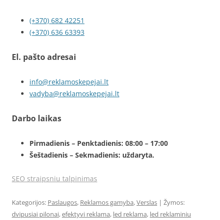
(+370) 682 42251
(+370) 636 63393
El. pašto adresai
info@reklamoskepejai.lt
vadyba@reklamoskepejai.lt
Darbo laikas
Pirmadienis – Penktadienis: 08:00 – 17:00
Šeštadienis – Sekmadienis: uždaryta.
SEO straipsniu talpinimas
Kategorijos:
Paslaugos
,
Reklamos gamyba
,
Verslas
| Žymos:
dvipusiai pilonai
,
efektyvi reklama
,
led reklama
,
led reklaminiu