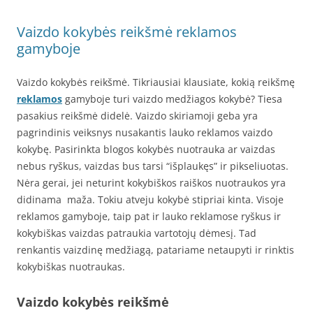
Vaizdo kokybės reikšmė reklamos
gamyboje
Vaizdo kokybės reikšmė. Tikriausiai klausiate, kokią reikšmę
reklamos
gamyboje turi vaizdo medžiagos kokybė? Tiesa
pasakius reikšmė didelė. Vaizdo skiriamoji geba yra
pagrindinis veiksnys nusakantis lauko reklamos vaizdo
kokybę. Pasirinkta blogos kokybės nuotrauka ar vaizdas
nebus ryškus, vaizdas bus tarsi “išplaukęs” ir pikseliuotas.
Nėra gerai, jei neturint kokybiškos raiškos nuotraukos yra
didinama maža. Tokiu atveju kokybė stipriai kinta. Visoje
reklamos gamyboje, taip pat ir lauko reklamose ryškus ir
kokybiškas vaizdas patraukia vartotojų dėmesį. Tad
renkantis vaizdinę medžiagą, patariame netaupyti ir rinktis
kokybiškas nuotraukas.
Vaizdo kokybės reikšmė