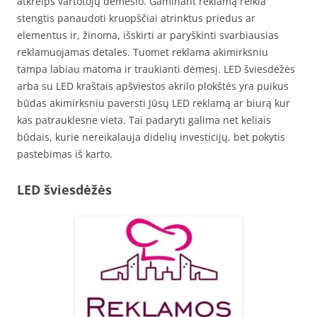
atkreips vartotojų dėmesio. Gaminant reklamą reikia
stengtis panaudoti kruopščiai atrinktus priedus ar
elementus ir, žinoma, išskirti ar paryškinti svarbiausias
reklamuojamas detales. Tuomet reklama akimirksniu
tampa labiau matoma ir traukianti dėmesį. LED šviesdėžės
arba su LED kraštais apšviestos akrilo plokštės yra puikus
būdas akimirksniu paversti Jūsų LED reklamą ar biurą kur
kas patrauklesne vieta. Tai padaryti galima net keliais
būdais, kurie nereikalauja didelių investicijų, bet pokytis
pastebimas iš karto.
LED šviesdėžės