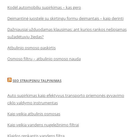
Kodėl automobilių supirkimas – kas gero
Deimantinė juostelė su skirtingų formų deimantais – kaip derinti
Dažniausiai užduodamas klausimas: ant kurios rankos nešiojamas
sužadėtuvių žiedas?
Atbulinio osmoso paskirtis
Osmoso filtrų – atbulinio osmoso nauda
SEO STRAIPSNIU TALPINIMAS
Auto supirkimas kaip efektyvus transporto priemonės gyvavimo
ciklo valdymo instrumentas
Kaip veikia atbulinis osmosas
Kaip veikia vandens nugeležinimo filtrai
Klaidos renkantis vandens filtrą