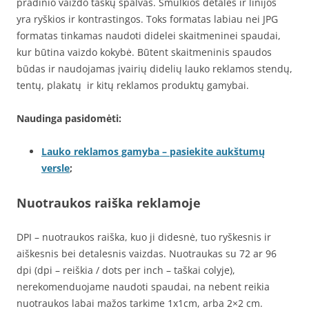
pradinio vaizdo taškų spalvas. Smulkios detalės ir linijos
yra ryškios ir kontrastingos. Toks formatas labiau nei JPG
formatas tinkamas naudoti didelei skaitmeninei spaudai,
kur būtina vaizdo kokybė. Būtent skaitmeninis spaudos
būdas ir naudojamas įvairių didelių lauko reklamos stendų,
tentų, plakatų ir kitų reklamos produktų gamybai.
Naudinga pasidomėti:
Lauko reklamos gamyba – pasiekite aukštumų
versle
;
Nuotraukos raiška reklamoje
DPI – nuotraukos raiška, kuo ji didesnė, tuo ryškesnis ir
aiškesnis bei detalesnis vaizdas. Nuotraukas su 72 ar 96
dpi (dpi – reiškia / dots per inch – taškai colyje),
nerekomenduojame naudoti spaudai, na nebent reikia
nuotraukos labai mažos tarkime 1x1cm, arba 2×2 cm.