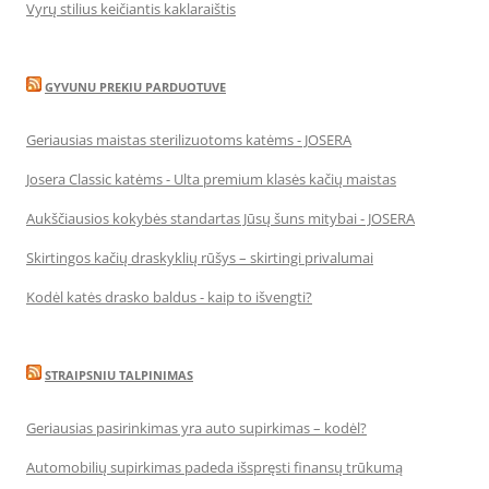
Vyrų stilius keičiantis kaklaraištis
GYVUNU PREKIU PARDUOTUVE
Geriausias maistas sterilizuotoms katėms - JOSERA
Josera Classic katėms - Ulta premium klasės kačių maistas
Aukščiausios kokybės standartas Jūsų šuns mitybai - JOSERA
Skirtingos kačių draskyklių rūšys – skirtingi privalumai
Kodėl katės drasko baldus - kaip to išvengti?
STRAIPSNIU TALPINIMAS
Geriausias pasirinkimas yra auto supirkimas – kodėl?
Automobilių supirkimas padeda išspręsti finansų trūkumą