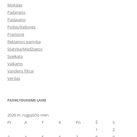
Mokslas
Padangos
Paslaugos
Poilsis/Kelionės
Pramonė
Reklamos gamyba
Statyba/Medžiagos
Sveikata
Vaikams
Vandens filtrai
Verslas
PASIKLYDUSIEMS LAIKE
2026 m. rugpjūčio mėn.
Pr
A
T
K
Pn
Š
S
1
2
3
4
5
6
7
8
9