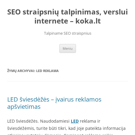
Pereiti
prie
SEO straipsnių talpinimas, verslui
turinio
internete – koka.lt
Talpiname SEO straispnius
Meniu
ŽYMŲ ARCHYVAI:
LED REKLAMA
LED šviesdėžės – įvairus reklamos
apšvietimas
LED šviesdėžės. Naudodamiesi
LED
reklama ir
šviesdėžėmis, turite būti tikri, kad joje pateikta informacija