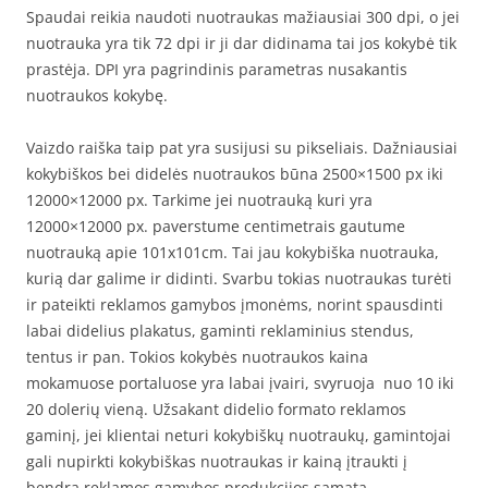
Spaudai reikia naudoti nuotraukas mažiausiai 300 dpi, o jei
nuotrauka yra tik 72 dpi ir ji dar didinama tai jos kokybė tik
prastėja. DPI yra pagrindinis parametras nusakantis
nuotraukos kokybę.
Vaizdo raiška taip pat yra susijusi su pikseliais. Dažniausiai
kokybiškos bei didelės nuotraukos būna 2500×1500 px iki
12000×12000 px. Tarkime jei nuotrauką kuri yra
12000×12000 px. paverstume centimetrais gautume
nuotrauką apie 101x101cm. Tai jau kokybiška nuotrauka,
kurią dar galime ir didinti. Svarbu tokias nuotraukas turėti
ir pateikti reklamos gamybos įmonėms, norint spausdinti
labai didelius plakatus, gaminti reklaminius stendus,
tentus ir pan. Tokios kokybės nuotraukos kaina
mokamuose portaluose yra labai įvairi, svyruoja nuo 10 iki
20 dolerių vieną. Užsakant didelio formato reklamos
gaminį, jei klientai neturi kokybiškų nuotraukų, gamintojai
gali nupirkti kokybiškas nuotraukas ir kainą įtraukti į
bendrą reklamos gamybos produkcijos sąmatą.