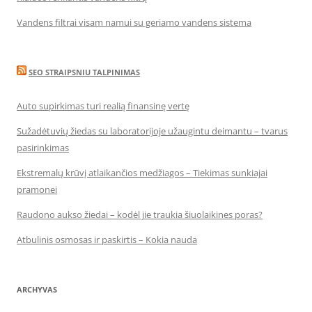
Vandens filtrai visam namui su geriamo vandens sistema
SEO STRAIPSNIU TALPINIMAS
Auto supirkimas turi realią finansinę vertę
Sužadėtuvių žiedas su laboratorijoje užaugintu deimantu – tvarus
pasirinkimas
Ekstremalų krūvį atlaikančios medžiagos – Tiekimas sunkiajai
pramonei
Raudono aukso žiedai – kodėl jie traukia šiuolaikines poras?
Atbulinis osmosas ir paskirtis – Kokia nauda
ARCHYVAS