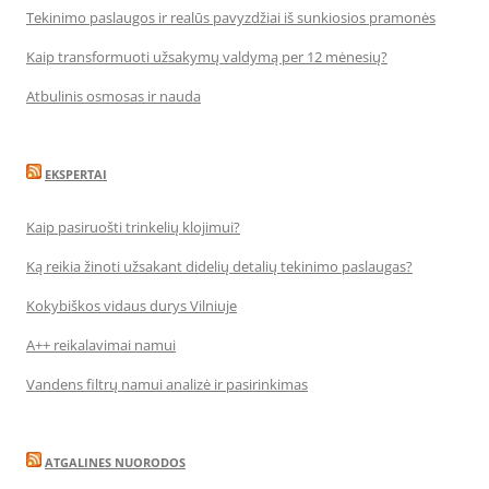
Tekinimo paslaugos ir realūs pavyzdžiai iš sunkiosios pramonės
Kaip transformuoti užsakymų valdymą per 12 mėnesių?
Atbulinis osmosas ir nauda
EKSPERTAI
Kaip pasiruošti trinkelių klojimui?
Ką reikia žinoti užsakant didelių detalių tekinimo paslaugas?
Kokybiškos vidaus durys Vilniuje
A++ reikalavimai namui
Vandens filtrų namui analizė ir pasirinkimas
ATGALINES NUORODOS