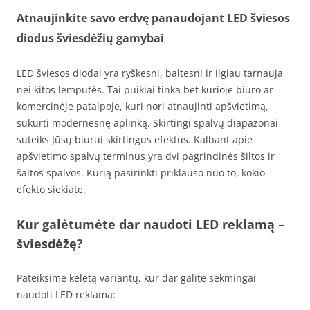
Atnaujinkite savo erdvę panaudojant LED šviesos
diodus šviesdėžių gamybai
LED šviesos diodai yra ryškesni, baltesni ir ilgiau tarnauja
nei kitos lemputės. Tai puikiai tinka bet kurioje biuro ar
komercinėje patalpoje, kuri nori atnaujinti apšvietimą,
sukurti modernesnę aplinką. Skirtingi spalvų diapazonai
suteiks Jūsų biurui skirtingus efektus. Kalbant apie
apšvietimo spalvų terminus yra dvi pagrindinės šiltos ir
šaltos spalvos. Kurią pasirinkti priklauso nuo to, kokio
efekto siekiate.
Kur galėtumėte dar naudoti LED reklamą –
šviesdėžę?
Pateiksime keletą variantų, kur dar galite sėkmingai
naudoti LED reklamą: