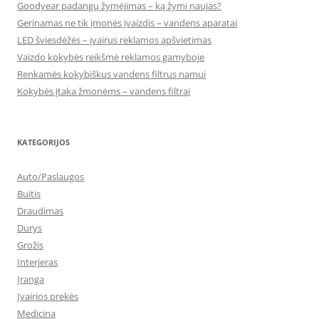
Goodyear padangų žymėjimas – ką žymi naujas?
Gerinamas ne tik įmonės įvaizdis – vandens aparatai
LED šviesdėžės – įvairus reklamos apšvietimas
Vaizdo kokybės reikšmė reklamos gamyboje
Renkamės kokybiškus vandens filtrus namui
Kokybės įtaka žmonėms – vandens filtrai
KATEGORIJOS
Auto/Paslaugos
Buitis
Draudimas
Durys
Grožis
Interjeras
Įranga
Įvairios prekės
Medicina