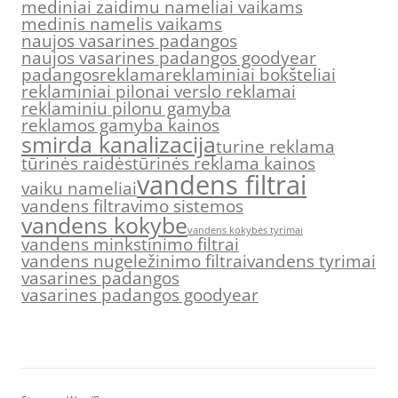
mediniai zaidimu nameliai vaikams
medinis namelis vaikams
naujos vasarines padangos
naujos vasarines padangos goodyear
padangos
reklama
reklaminiai bokšteliai
reklaminiai pilonai verslo reklamai
reklaminiu pilonu gamyba
reklamos gamyba kainos
smirda kanalizacija
turine reklama
tūrinės raidės
tūrinės reklama kainos
vandens filtrai
vaiku nameliai
vandens filtravimo sistemos
vandens kokybe
vandens kokybės tyrimai
vandens minkstinimo filtrai
vandens nugeležinimo filtrai
vandens tyrimai
vasarines padangos
vasarines padangos goodyear