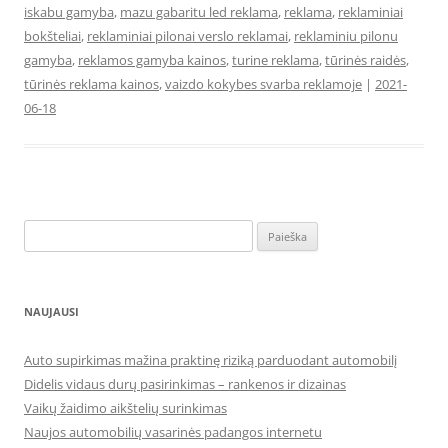
iskabu gamyba
,
mazu gabaritu led reklama
,
reklama
,
reklaminiai
bokšteliai
,
reklaminiai pilonai verslo reklamai
,
reklaminiu pilonu
gamyba
,
reklamos gamyba kainos
,
turine reklama
,
tūrinės raidės
,
tūrinės reklama kainos
,
vaizdo kokybes svarba reklamoje
|
2021-
06-18
Ieškoti:
NAUJAUSI
Auto supirkimas mažina praktinę riziką parduodant automobilį
Didelis vidaus durų pasirinkimas – rankenos ir dizainas
Vaikų žaidimo aikštelių surinkimas
Naujos automobilių vasarinės padangos internetu