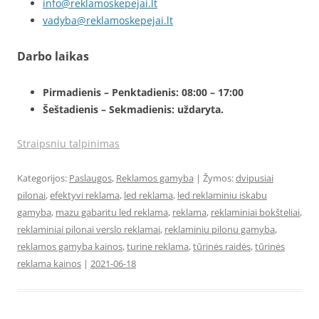
info@reklamoskepejai.lt
vadyba@reklamoskepejai.lt
Darbo laikas
Pirmadienis – Penktadienis: 08:00 – 17:00
Šeštadienis – Sekmadienis: uždaryta.
Straipsniu talpinimas
Kategorijos:
Paslaugos
,
Reklamos gamyba
| Žymos:
dvipusiai
pilonai
,
efektyvi reklama
,
led reklama
,
led reklaminiu iskabu
gamyba
,
mazu gabaritu led reklama
,
reklama
,
reklaminiai bokšteliai
,
reklaminiai pilonai verslo reklamai
,
reklaminiu pilonu gamyba
,
reklamos gamyba kainos
,
turine reklama
,
tūrinės raidės
,
tūrinės
reklama kainos
|
2021-06-18