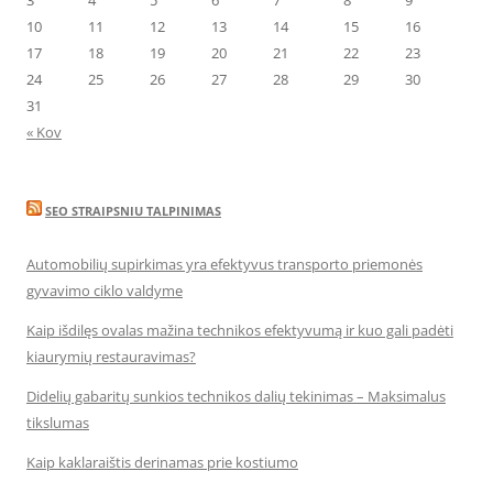
10
11
12
13
14
15
16
17
18
19
20
21
22
23
24
25
26
27
28
29
30
31
« Kov
SEO STRAIPSNIU TALPINIMAS
Automobilių supirkimas yra efektyvus transporto priemonės
gyvavimo ciklo valdyme
Kaip išdilęs ovalas mažina technikos efektyvumą ir kuo gali padėti
kiaurymių restauravimas?
Didelių gabaritų sunkios technikos dalių tekinimas – Maksimalus
tikslumas
Kaip kaklaraištis derinamas prie kostiumo