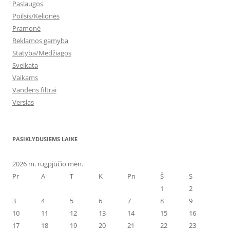
Paslaugos
Poilsis/Kelionės
Pramonė
Reklamos gamyba
Statyba/Medžiagos
Sveikata
Vaikams
Vandens filtrai
Verslas
PASIKLYDUSIEMS LAIKE
2026 m. rugpjūčio mėn.
Pr
A
T
K
Pn
Š
S
1
2
3
4
5
6
7
8
9
10
11
12
13
14
15
16
17
18
19
20
21
22
23