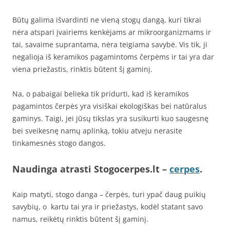
Būtų galima išvardinti ne vieną stogų dangą, kuri tikrai
nėra atspari įvairiems kenkėjams ar mikroorganizmams ir
tai, savaime suprantama, nėra teigiama savybė. Vis tik, ji
negalioja iš keramikos pagamintoms čerpėms ir tai yra dar
viena priežastis, rinktis būtent šį gaminį.
Na, o pabaigai belieka tik pridurti, kad iš keramikos
pagamintos čerpės yra visiškai ekologiškas bei natūralus
gaminys. Taigi, jei jūsų tikslas yra susikurti kuo saugesnę
bei sveikesnę namų aplinką, tokiu atveju nerasite
tinkamesnės stogo dangos.
Naudinga atrasti Stogocerpes.lt –
cerpes
.
Kaip matyti, stogo danga – čerpės, turi ypač daug puikių
savybių, o kartu tai yra ir priežastys, kodėl statant savo
namus, reikėtų rinktis būtent šį gaminį.