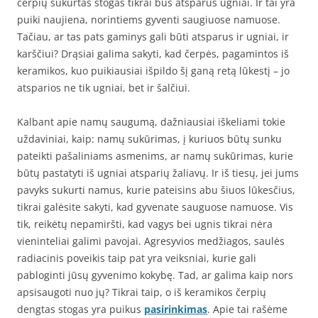
čerpių sukurtas stogas tikrai bus atsparus ugniai. Ir tai yra
puiki naujiena, norintiems gyventi saugiuose namuose.
Tačiau, ar tas pats gaminys gali būti atsparus ir ugniai, ir
karščiui? Drąsiai galima sakyti, kad čerpės, pagamintos iš
keramikos, kuo puikiausiai išpildo šį ganą retą lūkestį – jo
atsparios ne tik ugniai, bet ir šalčiui.
Kalbant apie namų saugumą, dažniausiai iškeliami tokie
uždaviniai, kaip: namų sukūrimas, į kuriuos būtų sunku
pateikti pašaliniams asmenims, ar namų sukūrimas, kurie
būtų pastatyti iš ugniai atsparių žaliavų. Ir iš tiesų, jei jums
pavyks sukurti namus, kurie pateisins abu šiuos lūkesčius,
tikrai galėsite sakyti, kad gyvenate sauguose namuose. Vis
tik, reikėtų nepamiršti, kad vagys bei ugnis tikrai nėra
vieninteliai galimi pavojai. Agresyvios medžiagos, saulės
radiacinis poveikis taip pat yra veiksniai, kurie gali
pabloginti jūsų gyvenimo kokybę. Tad, ar galima kaip nors
apsisaugoti nuo jų? Tikrai taip, o iš keramikos čerpių
dengtas stogas yra puikus
pasirinkimas
. Apie tai rašėme