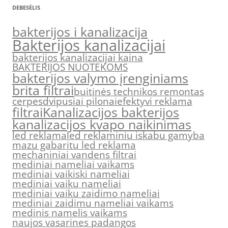
DEBESĖLIS
bakterijos i kanalizacija
Bakterijos kanalizacijai
bakterijos kanalizacijai kaina
BAKTERIJOS NUOTEKOMS
bakterijos valymo įrenginiams
brita filtrai
buitinės technikos remontas
cerpes
dvipusiai pilonai
efektyvi reklama
filtrai
Kanalizacijos bakterijos
kanalizacijos kvapo naikinimas
led reklama
led reklaminiu iskabu gamyba
mazu gabaritu led reklama
mechaniniai vandens filtrai
mediniai nameliai vaikams
mediniai vaikiski nameliai
mediniai vaiku nameliai
mediniai vaiku zaidimo nameliai
mediniai zaidimu nameliai vaikams
medinis namelis vaikams
naujos vasarines padangos