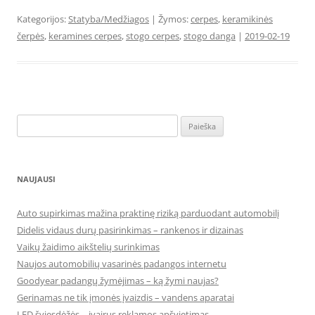
Kategorijos:
Statyba/Medžiagos
| Žymos:
cerpes
,
keramikinės
čerpės
,
keramines cerpes
,
stogo cerpes
,
stogo danga
|
2019-02-19
Ieškoti:
NAUJAUSI
Auto supirkimas mažina praktinę riziką parduodant automobilį
Didelis vidaus durų pasirinkimas – rankenos ir dizainas
Vaikų žaidimo aikštelių surinkimas
Naujos automobilių vasarinės padangos internetu
Goodyear padangų žymėjimas – ką žymi naujas?
Gerinamas ne tik įmonės įvaizdis – vandens aparatai
LED šviesdėžės – įvairus reklamos apšvietimas