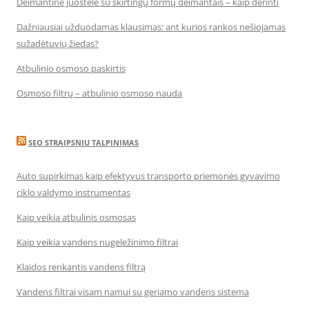
Deimantinė juostelė su skirtingų formų deimantais – kaip derinti
Dažniausiai užduodamas klausimas: ant kurios rankos nešiojamas
sužadėtuvių žiedas?
Atbulinio osmoso paskirtis
Osmoso filtrų – atbulinio osmoso nauda
SEO STRAIPSNIU TALPINIMAS
Auto supirkimas kaip efektyvus transporto priemonės gyvavimo
ciklo valdymo instrumentas
Kaip veikia atbulinis osmosas
Kaip veikia vandens nugeležinimo filtrai
Klaidos renkantis vandens filtrą
Vandens filtrai visam namui su geriamo vandens sistema