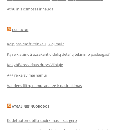
Atbulinis osmosas ir nauda
EKSPERTAI
Kaip pasiruošti trinkelių klojimui?
Ką reikia žinoti užsakant didelių detalių tekinimo paslaugas?
Kokybiškos vidaus durys Vilniuje
A++ reikalavimai namui
Vandens filtrų namui analizė ir pasirinkimas
ATGALINES NUORODOS
Kodėl automobilių supirkimas – kas gero