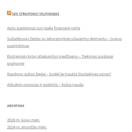
SEO STRAIPSNIU TALPINIMAS
Auto supirkimas turi realią finansinę vertę
Sužadėtuvių žiedas su laboratorijoje užaugintu deimantu – tvarus
pasirinkimas
Ekstremalų krūvį atlaikančios medžiagos – Tiekimas sunkiajai
pramonei
Raudono aukso žiedai – kodėl jie traukia šiuolaikines poras?
Atbulinis osmosas ir paskirtis – Kokia nauda
ARCHYVAS
2026 m. kovo mėn.
2024 m. gruodžio mėn.