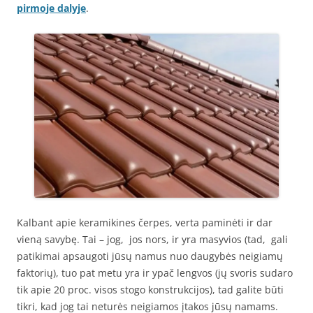
pirmoje dalyje
.
Kalbant apie keramikines čerpes, verta paminėti ir dar
vieną savybę. Tai – jog, jos nors, ir yra masyvios (tad, gali
patikimai apsaugoti jūsų namus nuo daugybės neigiamų
faktorių), tuo pat metu yra ir ypač lengvos (jų svoris sudaro
tik apie 20 proc. visos stogo konstrukcijos), tad galite būti
tikri, kad jog tai neturės neigiamos įtakos jūsų namams.