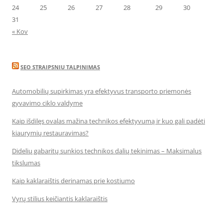
24
25
26
27
28
29
30
31
« Kov
SEO STRAIPSNIU TALPINIMAS
Automobilių supirkimas yra efektyvus transporto priemonės
gyvavimo ciklo valdyme
Kaip išdilęs ovalas mažina technikos efektyvumą ir kuo gali padėti
kiaurymių restauravimas?
Didelių gabaritų sunkios technikos dalių tekinimas – Maksimalus
tikslumas
Kaip kaklaraištis derinamas prie kostiumo
Vyrų stilius keičiantis kaklaraištis