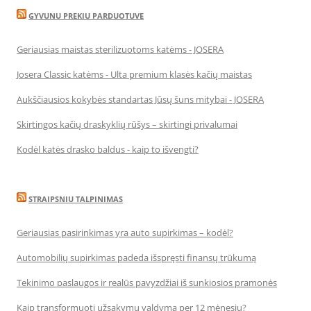
GYVUNU PREKIU PARDUOTUVE
Geriausias maistas sterilizuotoms katėms - JOSERA
Josera Classic katėms - Ulta premium klasės kačių maistas
Aukščiausios kokybės standartas Jūsų šuns mitybai - JOSERA
Skirtingos kačių draskyklių rūšys – skirtingi privalumai
Kodėl katės drasko baldus - kaip to išvengti?
STRAIPSNIU TALPINIMAS
Geriausias pasirinkimas yra auto supirkimas – kodėl?
Automobilių supirkimas padeda išspręsti finansų trūkumą
Tekinimo paslaugos ir realūs pavyzdžiai iš sunkiosios pramonės
Kaip transformuoti užsakymų valdymą per 12 mėnesių?