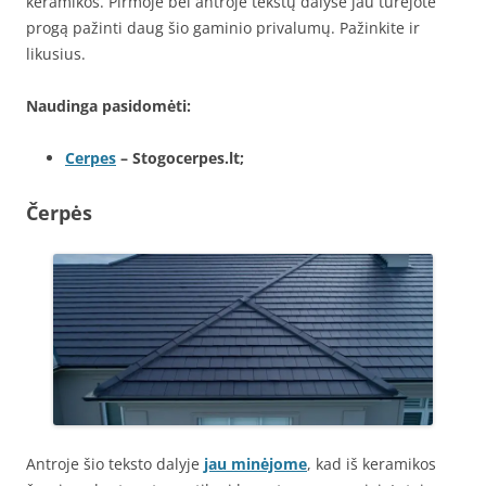
keramikos. Pirmoje bei antroje tekstų dalyse jau turėjote
progą pažinti daug šio gaminio privalumų. Pažinkite ir
likusius.
Naudinga pasidomėti:
Cerpes
– Stogocerpes.lt;
Čerpės
Antroje šio teksto dalyje
jau minėjome
, kad iš keramikos