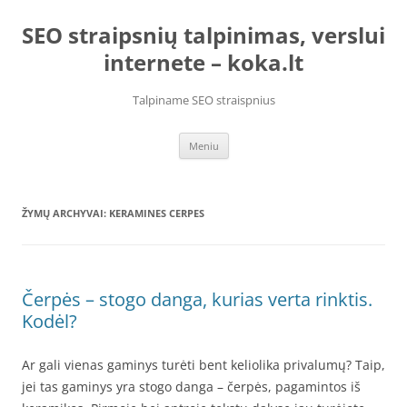
Pereiti
prie
SEO straipsnių talpinimas, verslui
turinio
internete – koka.lt
Talpiname SEO straispnius
Meniu
ŽYMŲ ARCHYVAI:
KERAMINES CERPES
Čerpės – stogo danga, kurias verta rinktis.
Kodėl?
Ar gali vienas gaminys turėti bent keliolika privalumų? Taip,
jei tas gaminys yra stogo danga – čerpės, pagamintos iš