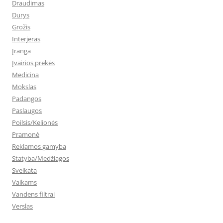
Draudimas
Durys
Grožis
Interjeras
Įranga
Įvairios prekės
Medicina
Mokslas
Padangos
Paslaugos
Poilsis/Kelionės
Pramonė
Reklamos gamyba
Statyba/Medžiagos
Sveikata
Vaikams
Vandens filtrai
Verslas