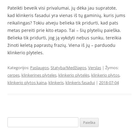
Pateikti beveik visi privalumai, jų dėka jau supratote,
kad klinkeris fasadui yra vienas iš tų gaminių, kuris jums
reikalingas? Tokiu atveju belieka tik pridurti, kad pats
metas pereiti prie kito etapo. Tai – šių plytelių paieška.
Belieka tik pridurti, jog ją vykdyti nebus sunku, tereikia
žinoti keletą paprastų frazių. Viena iš jų – parduodu
klinkerio plyteles.
Kategorijos:
Paslaugos
,
Statyba/Medžiagos
,
Verslas
| Žymos:
cerpes
,
klinkerines plyteles
,
klinkerio plytelės
,
klinkerio plytos
,
klinkerio plytos kaina
,
klinkeris
,
klinkeris fasadui
|
2018-07-04
Ieškoti: