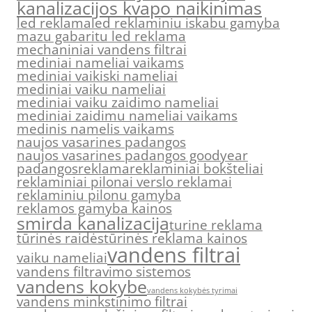
kanalizacijos kvapo naikinimas
led reklama
led reklaminiu iskabu gamyba
mazu gabaritu led reklama
mechaniniai vandens filtrai
mediniai nameliai vaikams
mediniai vaikiski nameliai
mediniai vaiku nameliai
mediniai vaiku zaidimo nameliai
mediniai zaidimu nameliai vaikams
medinis namelis vaikams
naujos vasarines padangos
naujos vasarines padangos goodyear
padangos
reklama
reklaminiai bokšteliai
reklaminiai pilonai verslo reklamai
reklaminiu pilonu gamyba
reklamos gamyba kainos
smirda kanalizacija
turine reklama
tūrinės raidės
tūrinės reklama kainos
vandens filtrai
vaiku nameliai
vandens filtravimo sistemos
vandens kokybe
vandens kokybės tyrimai
vandens minkstinimo filtrai