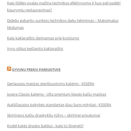
Kaip išdilęs ovalas mažina technikos efektyvumą ir kuo gali padėti
kiaurymių restauravimas?
Didelių gabaritų sunkios technikos dalių tekinimas – Maksimalus
tikslumas
Kaip kaklaraištis derinamas prie kostiumo
Vyrų stilius keičiantis kaklaraištis
GYVUNU PREKIU PARDUOTUVE
Geriausias maistas sterilizuotoms katėms - JOSERA
Josera Classic katėms - Ulta premium klasės kačių maistas
Aukščiausios kokybės standartas Jūsų šuns mitybai - JOSERA
Skirtingos kačių draskyklių rūšys – skirtingi privalumai
Kodėl katės drasko baldus - kaip to išvengti?