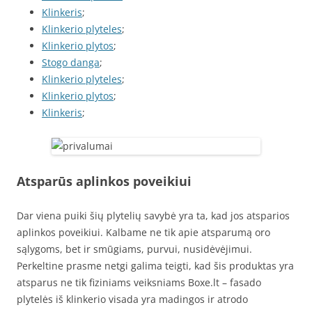
Klinkeris
;
Klinkerio plyteles
;
Klinkerio plytos
;
Stogo danga
;
Klinkerio plyteles
;
Klinkerio plytos
;
Klinkeris
;
Atsparūs aplinkos poveikiui
Dar viena puiki šių plytelių savybė yra ta, kad jos atsparios
aplinkos poveikiui. Kalbame ne tik apie atsparumą oro
sąlygoms, bet ir smūgiams, purvui, nusidėvėjimui.
Perkeltine prasme netgi galima teigti, kad šis produktas yra
atsparus ne tik fiziniams veiksniams Boxe.lt – fasado
plytelės iš klinkerio visada yra madingos ir atrodo