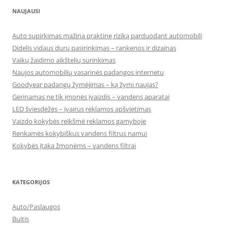
NAUJAUSI
Auto supirkimas mažina praktinę riziką parduodant automobilį
Didelis vidaus durų pasirinkimas – rankenos ir dizainas
Vaikų žaidimo aikštelių surinkimas
Naujos automobilių vasarinės padangos internetu
Goodyear padangų žymėjimas – ką žymi naujas?
Gerinamas ne tik įmonės įvaizdis – vandens aparatai
LED šviesdėžės – įvairus reklamos apšvietimas
Vaizdo kokybės reikšmė reklamos gamyboje
Renkamės kokybiškus vandens filtrus namui
Kokybės įtaka žmonėms – vandens filtrai
KATEGORIJOS
Auto/Paslaugos
Buitis