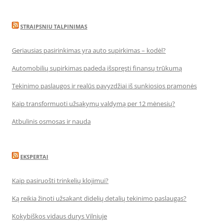
STRAIPSNIU TALPINIMAS
Geriausias pasirinkimas yra auto supirkimas – kodėl?
Automobilių supirkimas padeda išspręsti finansų trūkumą
Tekinimo paslaugos ir realūs pavyzdžiai iš sunkiosios pramonės
Kaip transformuoti užsakymų valdymą per 12 mėnesių?
Atbulinis osmosas ir nauda
EKSPERTAI
Kaip pasiruošti trinkelių klojimui?
Ką reikia žinoti užsakant didelių detalių tekinimo paslaugas?
Kokybiškos vidaus durys Vilniuje