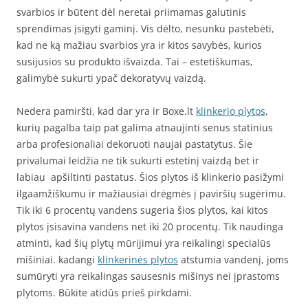
svarbios ir būtent dėl neretai priimamas galutinis
sprendimas įsigyti gaminį. Vis dėlto, nesunku pastebėti,
kad ne ką mažiau svarbios yra ir kitos savybės, kurios
susijusios su produkto išvaizda. Tai – estetiškumas,
galimybė sukurti ypač dekoratyvų vaizdą.
Nedera pamiršti, kad dar yra ir Boxe.lt
klinkerio plytos
,
kurių pagalba taip pat galima atnaujinti senus statinius
arba profesionaliai dekoruoti naujai pastatytus. Šie
privalumai leidžia ne tik sukurti estetinį vaizdą bet ir
labiau apšiltinti pastatus. Šios plytos iš klinkerio pasižymi
ilgaamžiškumu ir mažiausiai drėgmės į paviršių sugėrimu.
Tik iki 6 procentų vandens sugeria šios plytos, kai kitos
plytos įsisavina vandens net iki 20 procentų. Tik naudinga
atminti, kad šių plytų mūrijimui yra reikalingi specialūs
mišiniai. kadangi
klinkerinės plytos
atstumia vandenį, joms
sumūryti yra reikalingas sausesnis mišinys nei įprastoms
plytoms. Būkite atidūs prieš pirkdami.