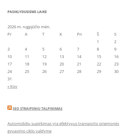
PASIKLYDUSIEMS LAIKE
2026 m. rugpjūčio mėn.
Pr
A
T
K
Pn
Š
S
1
2
3
4
5
6
7
8
9
10
11
12
13
14
15
16
17
18
19
20
21
22
23
24
25
26
27
28
29
30
31
« Kov
SEO STRAIPSNIU TALPINIMAS
Automobilių supirkimas yra efektyvus transporto priemonės
gyvavimo ciklo valdyme