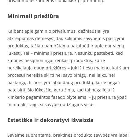
privalumu ieškantiems šiuolaikiškų sprendimų.
Minimali priežiūra
Kalbant apie gaminio privalumus, dažniausiai yra
atkreipiamas dėmesys į tai, kokiomis savybėmis pasižymi
produktas, tačiau pamirštama pakalbėti ir apie dar vieną
lūkestį. Tai – minimali priežiūra. Nesunku pastebėti, kad
žmonės nesąmoningai renkasi produktus, kurie
nereikalauja daug priežiūros – juk iš tiesų malonu, kai šiam
procesui nereikia skirti nei savo pinigų, nei laiko, nei
pastangų. Ir nors yra labai daug produktų, kurie negali
pateisinti šio lūkesčio, gera žinia, kad tai negalioja iš
klinkerio pagamintos fasado plytelėms – jų priežiūra ypač
minimali. Taigi, ši savybė nudžiugins visus.
Estetiška ir dekoratyvi išvaizda
Savaime suprantama, praktinės produkto savybės yra labai