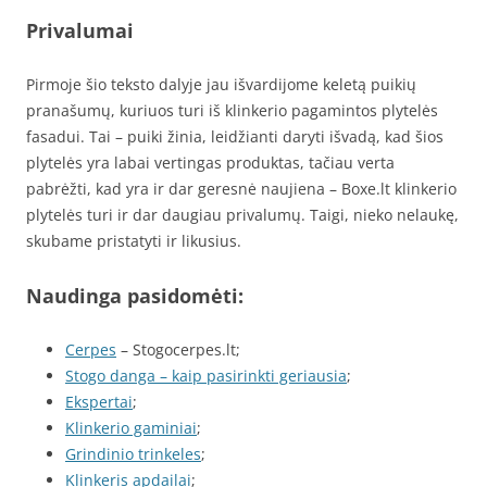
Privalumai
Pirmoje šio teksto dalyje jau išvardijome keletą puikių
pranašumų, kuriuos turi iš klinkerio pagamintos plytelės
fasadui. Tai – puiki žinia, leidžianti daryti išvadą, kad šios
plytelės yra labai vertingas produktas, tačiau verta
pabrėžti, kad yra ir dar geresnė naujiena – Boxe.lt klinkerio
plytelės turi ir dar daugiau privalumų. Taigi, nieko nelaukę,
skubame pristatyti ir likusius.
Naudinga pasidomėti:
Cerpes
– Stogocerpes.lt;
Stogo danga – kaip pasirinkti geriausia
;
Ekspertai
;
Klinkerio gaminiai
;
Grindinio trinkeles
;
Klinkeris apdailai
;