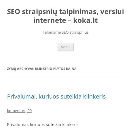
Pereiti
prie
SEO straipsnių talpinimas, verslui
turinio
internete – koka.lt
Talpiname SEO straispnius
Meniu
ŽYMŲ ARCHYVAI:
KLINKERIO PLYTOS KAINA
Privalumai, kuriuos suteikia klinkeris
komentarų 20
Privalumai, kuriuos suteikia klinkeris