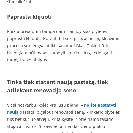
šiuolaikiškai.
Paprasta klijuoti
Puikiu privalumu tampa dar ir tai, jog šias plyteles
paprasta klijuoti. Būtent dėl šios priežasties jų klijavimo
procesą yra lengva atlikti savarankiškai. Tokiu būdu
išvengiate būtinybės samdyti specialistus, todėl galite
taupyti savo pinigus.
Tinka tiek statant naują pastatą, tiek
atliekant renovaciją seno
Visai nesvarbu, kokie yra jūsų planai –
norite pastatyti
naują
pastatą, o galbūt renovuoti seną, klinkerio plytelės
tiks bet kuriuo atveju. Pritaikysite ir prie namo fasado,
stogo ar tvoros. Ši savybė tampa dar vienu puikiu