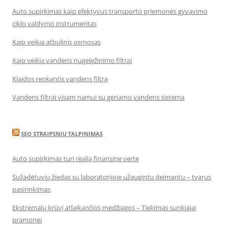
Auto supirkimas kaip efektyvus transporto priemonės gyvavimo
ciklo valdymo instrumentas
Kaip veikia atbulinis osmosas
Kaip veikia vandens nugeležinimo filtrai
Klaidos renkantis vandens filtrą
Vandens filtrai visam namui su geriamo vandens sistema
SEO STRAIPSNIU TALPINIMAS
Auto supirkimas turi realią finansinę vertę
Sužadėtuvių žiedas su laboratorijoje užaugintu deimantu – tvarus
pasirinkimas
Ekstremalų krūvį atlaikančios medžiagos – Tiekimas sunkiajai
pramonei