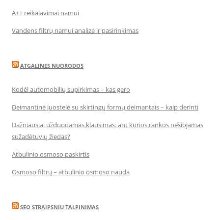
A++ reikalavimai namui
Vandens filtrų namui analizė ir pasirinkimas
ATGALINES NUORODOS
Kodėl automobilių supirkimas – kas gero
Deimantinė juostelė su skirtingų formų deimantais – kaip derinti
Dažniausiai užduodamas klausimas: ant kurios rankos nešiojamas
sužadėtuvių žiedas?
Atbulinio osmoso paskirtis
Osmoso filtrų – atbulinio osmoso nauda
SEO STRAIPSNIU TALPINIMAS