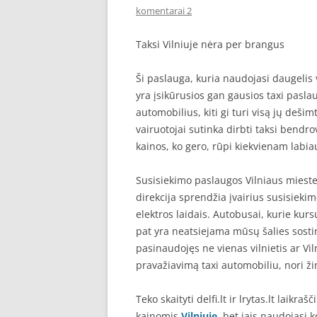
komentarai 2
SEO STRAIPSNIU TALPINI
Taksi Vilniuje nėra per brangus
SEO STRAIPSNIU TALPINI
Ši paslauga, kuria naudojasi daugelis v
yra įsikūrusios gan gausios taxi paslau
automobilius, kiti gi turi visą jų deši
vairuotojai sutinka dirbti taksi bend
kainos, ko gero, rūpi kiekvienam labiau
Susisiekimo paslaugos Vilniaus mieste 
direkcija sprendžia įvairius susisieki
elektros laidais. Autobusai, kurie kurs
pat yra neatsiejama mūsų šalies sosti
pasinaudojęs ne vienas vilnietis ar Vil
pravažiavimą taxi automobiliu, nori žinot
Teko skaityti delfi.lt ir lrytas.lt laikra
kainomis
Vilniuje
, bet jais naudojasi 