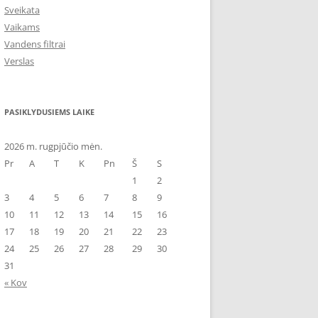
Sveikata
Vaikams
Vandens filtrai
Verslas
PASIKLYDUSIEMS LAIKE
2026 m. rugpjūčio mėn.
Pr
A
T
K
Pn
Š
S
1
2
3
4
5
6
7
8
9
10
11
12
13
14
15
16
17
18
19
20
21
22
23
24
25
26
27
28
29
30
31
« Kov