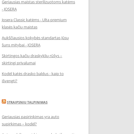
Geriausias maistas sterilizuotoms katėms
- JOSERA
Josera Classic katėms - Ulta premium
klasės kačių maistas
Aukščiausios kokybės standartas Jūsų
šuns mitybai - JOSERA
Skirtingos kačių draskyklių rūšys –
skirtingi privalumai
Kodėl katės drasko baldus - kaip to
išvengti?
STRAIPSNIU TALPINIMAS
Geriausias pasirinkimas yra auto
supirkimas – kodėl?