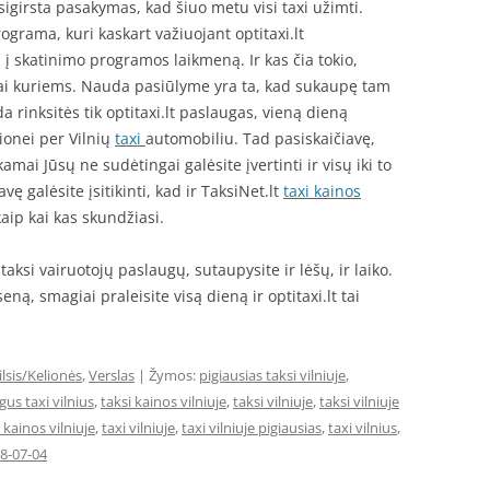
igirsta pasakymas, kad šiuo metu visi taxi užimti.
rama, kuri kaskart važiuojant optitaxi.lt
į skatinimo programos laikmeną. Ir kas čia tokio,
 kai kuriems. Nauda pasiūlyme yra ta, kad sukaupę tam
 rinksitės tik optitaxi.lt paslaugas, vieną dieną
ionei per Vilnių
taxi
automobiliu. Tad pasiskaičiavę,
ai Jūsų ne sudėtingai galėsite įvertinti ir visų iki to
vę galėsite įsitikinti, kad ir TaksiNet.lt
taxi kainos
aip kai kas skundžiasi.
ksi vairuotojų paslaugų, sutaupysite ir lėšų, ir laiko.
ną, smagiai praleisite visą dieną ir optitaxi.lt tai
ilsis/Kelionės
,
Verslas
| Žymos:
pigiausias taksi vilniuje
,
gus taxi vilnius
,
taksi kainos vilniuje
,
taksi vilniuje
,
taksi vilniuje
 kainos vilniuje
,
taxi vilniuje
,
taxi vilniuje pigiausias
,
taxi vilnius
,
8-07-04