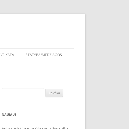
SVEIKATA
STATYBA/MEDŽIAGOS
Ieškoti:
NAUJAUSI
Auto supirkimas mažina praktinę riziką