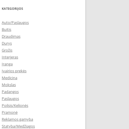
KATEGORIJOS
Auto/Paslaugos
Buitis
Draudimas
Durys
Grožis
Interjeras
Įranga
Įvairios prekės
Medicina
Mokslas
Padangos
Paslaugos
Poilsis/Kelionės
Pramonė
Reklamos gamyba
Statyba/Medžiagos