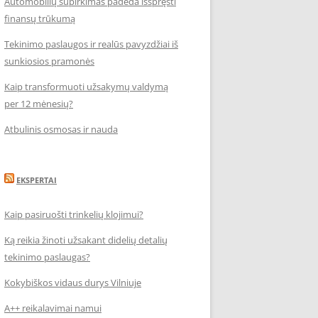
Automobilių supirkimas padeda išspręsti
finansų trūkumą
Tekinimo paslaugos ir realūs pavyzdžiai iš
sunkiosios pramonės
Kaip transformuoti užsakymų valdymą
per 12 mėnesių?
Atbulinis osmosas ir nauda
EKSPERTAI
Kaip pasiruošti trinkelių klojimui?
Ką reikia žinoti užsakant didelių detalių
tekinimo paslaugas?
Kokybiškos vidaus durys Vilniuje
A++ reikalavimai namui