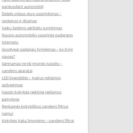
parduodant automobilį
Didelis vidaus durų pasirinkimas –
rankenos ir dizainas
Vaikų žaidimo aikštelių surinkimas
Naujos automobilių vasarinės padangos
internetu
Goodyear padangų žymėjimas – ką žymi
naujas?
Gerinamas ne tik įmonės įvaizdis –
vandens aparatai
LED šviesdėžės – įvairus reklamos
apšvietimas
Vaizdo kokybės reikšmė reklamos
gamyboje
Renkamės kokybiškus vandens filtrus
namui
Kokybės įtaka žmonėms – vandens filtrai