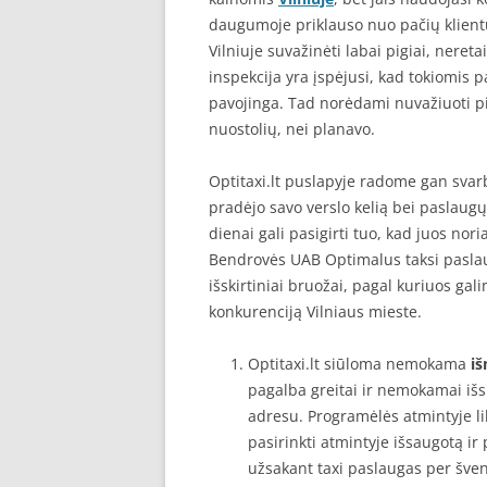
daugumoje priklauso nuo pačių klientų. P
Vilniuje suvažinėti labai pigiai, nere
inspekcija yra įspėjusi, kad tokiomis 
pavojinga. Tad norėdami nuvažiuoti pi
nuostolių, nei planavo.
Optitaxi.lt puslapyje radome gan svar
pradėjo savo verslo kelią bei paslaugų
dienai gali pasigirti tuo, kad juos nori
Bendrovės UAB Optimalus taksi paslaugų
išskirtiniai bruožai, pagal kuriuos gali
konkurenciją Vilniaus mieste.
Optitaxi.lt siūloma nemokama
iš
pagalba greitai ir nemokamai išs
adresu. Programėlės atmintyje li
pasirinkti atmintyje išsaugotą ir
užsakant taxi paslaugas per švent