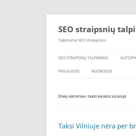
Pereiti
prie
turinio
SEO straipsnių talpi
Talpiname SEO straispnius
SEO STRAIPSNIŲ TALPINIMAS
AUTO/P
PADAN
PASLAUGOS
NUORODOS
KAIP IŠSIRINKTI KRAIKĄ
ŽYMŲ ARCHYVAI:
TAKSI KAINOS VILNIUJE
STEBĖJIMO SISTEMOS
BUHALTERINE APSKAITA
YTONG BLOKELIAI
Taksi Vilniuje nėra per 
SEO STRAIPSNIU TALPINI