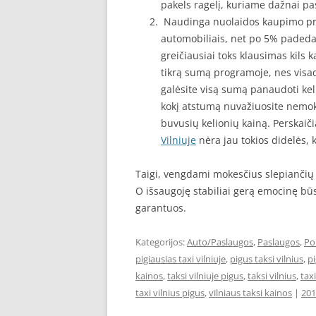
pakels ragelį, kuriame dažnai pas
Naudinga nuolaidos kaupimo prog
automobiliais, net po 5% padeda 
greičiausiai toks klausimas kils
tikrą sumą programoje, nes visada
galėsite visą sumą panaudoti kel
kokį atstumą nuvažiuosite nemokam
buvusių kelionių kainą. Perskaičia
Vilniuje
nėra jau tokios didelės, k
Taigi, vengdami mokesčius slepiančių ta
O išsaugoję stabiliai gerą emocinę būse
garantuos.
Kategorijos:
Auto/Paslaugos
,
Paslaugos
,
Po
pigiausias taxi vilniuje
,
pigus taksi vilnius
,
pi
kainos
,
taksi vilniuje pigus
,
taksi vilnius
,
taxi
taxi vilnius pigus
,
vilniaus taksi kainos
|
201