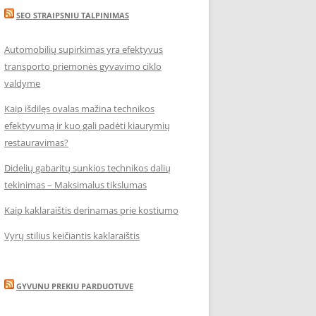
SEO STRAIPSNIU TALPINIMAS
Automobilių supirkimas yra efektyvus
transporto priemonės gyvavimo ciklo
valdyme
Kaip išdilęs ovalas mažina technikos
efektyvumą ir kuo gali padėti kiaurymių
restauravimas?
Didelių gabaritų sunkios technikos dalių
tekinimas – Maksimalus tikslumas
Kaip kaklaraištis derinamas prie kostiumo
Vyrų stilius keičiantis kaklaraištis
GYVUNU PREKIU PARDUOTUVE