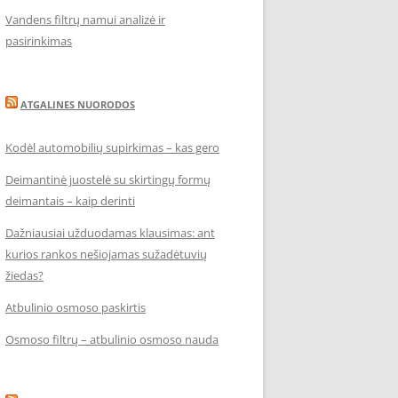
Vandens filtrų namui analizė ir
pasirinkimas
ATGALINES NUORODOS
Kodėl automobilių supirkimas – kas gero
Deimantinė juostelė su skirtingų formų
deimantais – kaip derinti
Dažniausiai užduodamas klausimas: ant
kurios rankos nešiojamas sužadėtuvių
žiedas?
Atbulinio osmoso paskirtis
Osmoso filtrų – atbulinio osmoso nauda