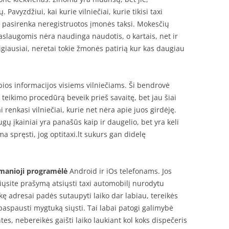
avyzdžiui, kai kurie vilniečiai, kurie tikisi taxi
tai pasirenka neregistruotos įmonės taksi. Mokesčių
paslaugomis nėra naudinga naudotis, o kartais, net ir
giausiai, neretai tokie žmonės patirią kur kas daugiau
bios informacijos visiems vilniečiams. Ši bendrovė
 teikimo procedūrą beveik prieš savaitę, bet jau šiai
ai renkasi vilniečiai, kurie net nėra apie juos girdėję.
 įkainiai yra panašūs kaip ir daugelio, bet yra keli
ma spręsti, jog optitaxi.lt sukurs gan didelę
manioji programėlė
Android ir iOs telefonams. Jos
iųsite prašymą atsiųsti taxi automobilį nurodytu
kę adresai padės sutaupyti laiko dar labiau, tereikės
 paspausti mygtuką siųsti. Tai labai patogi galimybė
es, nebereikės gaišti laiko laukiant kol koks dispečeris