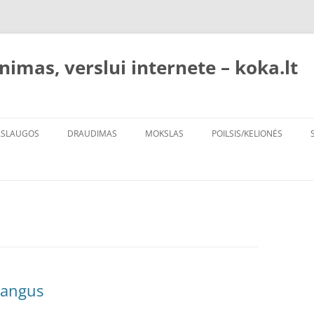
nimas, verslui internete – koka.lt
ASLAUGOS
DRAUDIMAS
MOKSLAS
POILSIS/KELIONĖS
GOS
brangus
MAS