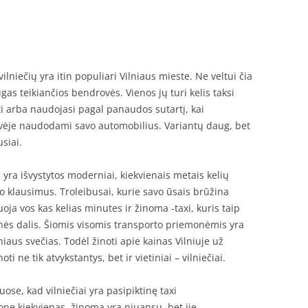
MAS
MAS
ilniečių yra itin populiari Vilniaus mieste. Ne veltui čia
gas teikiančios bendrovės. Vienos jų turi kelis taksi
mti arba naudojasi pagal panaudos sutartį, kai
rovėje naudodami savo automobilius. Variantų daug, bet
siai.
yra išvystytos moderniai, kiekvienais metais kelių
mo klausimus. Troleibusai, kurie savo ūsais brūžina
uoja vos kas kelias minutes ir žinoma -taxi, kuris taip
nės dalis. Šiomis visomis transporto priemonėmis yra
niaus svečias. Todėl žinoti apie kainas Vilniuje už
i ne tik atvykstantys, bet ir vietiniai – vilniečiai.
ščiuose, kad vilniečiai yra pasipiktinę taxi
kone kiekvienas. žinoma yra niuansų, bet jie,