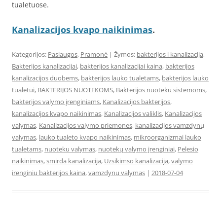
tualetuose.
Kanalizacijos kvapo naikinimas
.
Kategorijos:
Paslaugos
,
Pramonė
| Žymos:
bakterijos i kanalizacija
,
Bakterijos kanalizacijai
,
bakterijos kanalizacijai kaina
,
bakterijos
kanalizacijos duobems
,
bakterijos lauko tualetams
,
bakterijos lauko
tualetui
,
BAKTERIJOS NUOTEKOMS
,
Bakterijos nuoteku sistemoms
,
bakterijos valymo įrenginiams
,
Kanalizacijos bakterijos
,
kanalizacijos kvapo naikinimas
,
Kanalizacijos valiklis
,
Kanalizacijos
valymas
,
Kanalizacijos valymo priemones
,
kanalizacijos vamzdynų
valymas
,
lauko tualeto kvapo naikinimas
,
mikroorganizmai lauko
tualetams
,
nuoteku valymas
,
nuotekų valymo įrenginiai
,
Pelesio
naikinimas
,
smirda kanalizacija
,
Uzsikimso kanalizacija
,
valymo
irenginiu bakterijos kaina
,
vamzdynu valymas
|
2018-07-04