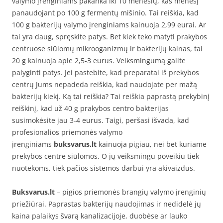
valymo įrenginiams pakanka iki 10 mėnesių, kas mėnesį
panaudojant po 100 g fermentų mišinio. Tai reiškia, kad
100 g bakterijų valymo įrenginiams kainuoja 2,99 eurai. Ar
tai yra daug, spręskite patys. Bet kiek teko matyti prakybos
centruose siūlomų mikrooganizmų ir bakterijų kainas, tai
20 g kainuoja apie 2,5-3 eurus. Veiksmingumą galite
palyginti patys. Jei pastebite, kad preparatai iš prekybos
centrų Jums nepadeda reiškia, kad naudojate per mažą
bakterijų kiekį. Ką tai reiškia? Tai reiškia paprastą prekybinį
reiškinį, kad už 40 g prakybos centro bakterijas
susimokėsite jau 3-4 eurus. Taigi, peršasi išvada, kad
profesionalios priemonės valymo
įrenginiams
buksvarus.lt
kainuoja pigiau, nei bet kuriame
prekybos centre siūlomos. O jų veiksmingu poveikiu tiek
nuotekoms, tiek pačios sistemos darbui yra akivaizdus.
Buksvarus.lt
– pigios priemonės brangių valymo įrenginių
priežiūrai. Paprastas bakterijų naudojimas ir nedidelė jų
kaina palaikys švarą kanalizacijoje, duobėse ar lauko