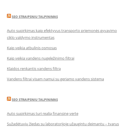
SEO STRAIPSNIU TALPINIMAS
Auto supirkimas kaip efektyvus transporto priemonės gyvavimo
ciklo valdymo instrumentas
Kaip veikia atbulinis osmosas
Kaip veikia vandens nugeležinimo filtrai
Klaidos renkantis vandens filtrą
Vandens filtrai visam namui su geriamo vandens sistema
SEO STRAIPSNIU TALPINIMAS
Auto supirkimas turi realią finansinę vertę
Sužadėtuvių žiedas su laboratorijoje užaugintu deimantu – tvarus