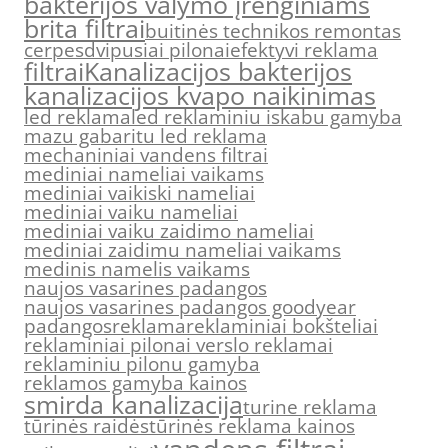
bakterijos valymo įrenginiams
brita filtrai
buitinės technikos remontas
cerpes
dvipusiai pilonai
efektyvi reklama
filtrai
Kanalizacijos bakterijos
kanalizacijos kvapo naikinimas
led reklama
led reklaminiu iskabu gamyba
mazu gabaritu led reklama
mechaniniai vandens filtrai
mediniai nameliai vaikams
mediniai vaikiski nameliai
mediniai vaiku nameliai
mediniai vaiku zaidimo nameliai
mediniai zaidimu nameliai vaikams
medinis namelis vaikams
naujos vasarines padangos
naujos vasarines padangos goodyear
padangos
reklama
reklaminiai bokšteliai
reklaminiai pilonai verslo reklamai
reklaminiu pilonu gamyba
reklamos gamyba kainos
smirda kanalizacija
turine reklama
tūrinės raidės
tūrinės reklama kainos