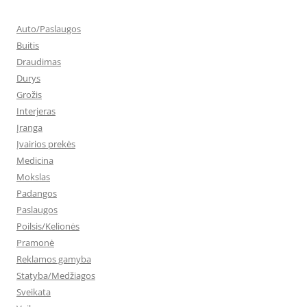
Auto/Paslaugos
Buitis
Draudimas
Durys
Grožis
Interjeras
Įranga
Įvairios prekės
Medicina
Mokslas
Padangos
Paslaugos
Poilsis/Kelionės
Pramonė
Reklamos gamyba
Statyba/Medžiagos
Sveikata