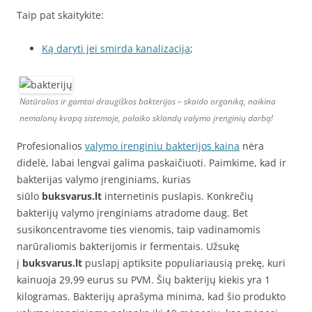
Taip pat skaitykite:
Ką daryti jei smirda kanalizacija
;
Natūralios ir gamtai draugiškos bakterijos – skaido organiką, naikina
nemalonų kvapą sistemoje, palaiko sklandų valymo įrenginių darbą!
Profesionalios
valymo irenginiu bakterijos kaina
nėra
didelė, labai lengvai galima paskaičiuoti. Paimkime, kad ir
bakterijas valymo įrenginiams, kurias
siūlo
buksvarus.lt
internetinis puslapis. Konkrečių
bakterijų valymo įrenginiams atradome daug. Bet
susikoncentravome ties vienomis, taip vadinamomis
narūraliomis bakterijomis ir fermentais. Užsukę
į
buksvarus.lt
puslapį aptiksite populiariausią prekę, kuri
kainuoja 29,99 eurus su PVM. Šių bakterijų kiekis yra 1
kilogramas. Bakterijų aprašyma minima, kad šio produkto