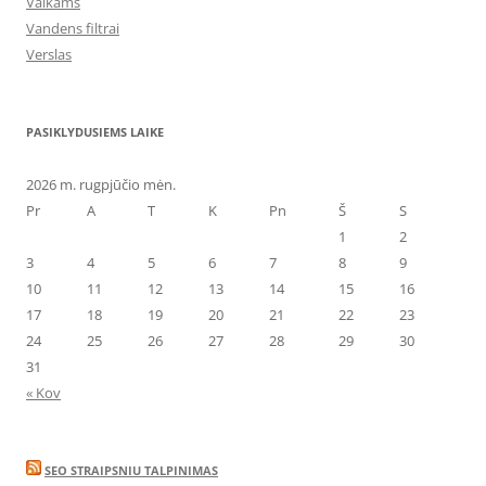
Vaikams
Vandens filtrai
Verslas
PASIKLYDUSIEMS LAIKE
2026 m. rugpjūčio mėn.
Pr
A
T
K
Pn
Š
S
1
2
3
4
5
6
7
8
9
10
11
12
13
14
15
16
17
18
19
20
21
22
23
24
25
26
27
28
29
30
31
« Kov
SEO STRAIPSNIU TALPINIMAS