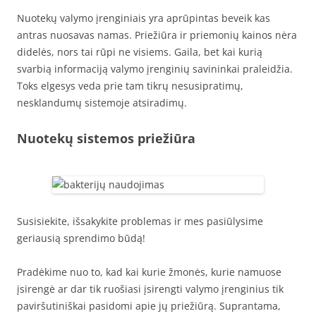
Nuotekų valymo įrenginiais yra aprūpintas beveik kas
antras nuosavas namas. Priežiūra ir priemonių kainos nėra
didelės, nors tai rūpi ne visiems. Gaila, bet kai kurią
svarbią informaciją valymo įrenginių savininkai praleidžia.
Toks elgesys veda prie tam tikrų nesusipratimų,
nesklandumų sistemoje atsiradimų.
Nuotekų sistemos priežiūra
Susisiekite, išsakykite problemas ir mes pasiūlysime
geriausią sprendimo būdą!
Pradėkime nuo to, kad kai kurie žmonės, kurie namuose
įsirengė ar dar tik ruošiasi įsirengti valymo įrenginius tik
paviršutiniškai pasidomi apie jų priežiūrą. Suprantama,