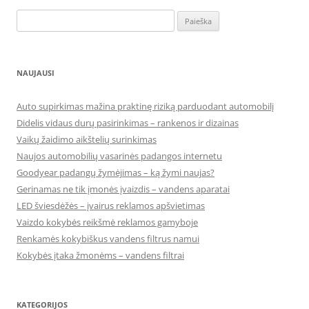
Ieškoti:
NAUJAUSI
Auto supirkimas mažina praktinę riziką parduodant automobilį
Didelis vidaus durų pasirinkimas – rankenos ir dizainas
Vaikų žaidimo aikštelių surinkimas
Naujos automobilių vasarinės padangos internetu
Goodyear padangų žymėjimas – ką žymi naujas?
Gerinamas ne tik įmonės įvaizdis – vandens aparatai
LED šviesdėžės – įvairus reklamos apšvietimas
Vaizdo kokybės reikšmė reklamos gamyboje
Renkamės kokybiškus vandens filtrus namui
Kokybės įtaka žmonėms – vandens filtrai
KATEGORIJOS