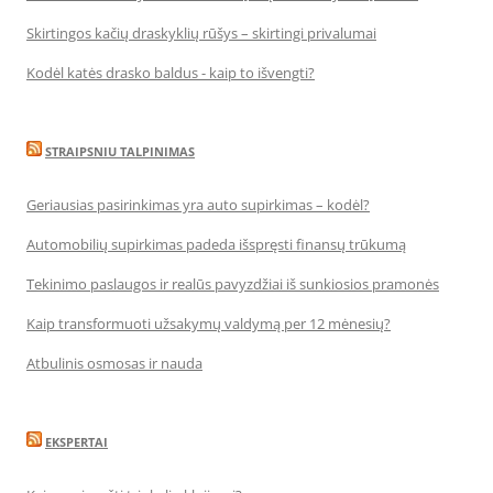
Skirtingos kačių draskyklių rūšys – skirtingi privalumai
Kodėl katės drasko baldus - kaip to išvengti?
STRAIPSNIU TALPINIMAS
Geriausias pasirinkimas yra auto supirkimas – kodėl?
Automobilių supirkimas padeda išspręsti finansų trūkumą
Tekinimo paslaugos ir realūs pavyzdžiai iš sunkiosios pramonės
Kaip transformuoti užsakymų valdymą per 12 mėnesių?
Atbulinis osmosas ir nauda
EKSPERTAI