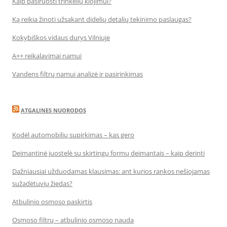
Kaip pasiruošti trinkelių klojimui?
Ką reikia žinoti užsakant didelių detalių tekinimo paslaugas?
Kokybiškos vidaus durys Vilniuje
A++ reikalavimai namui
Vandens filtrų namui analizė ir pasirinkimas
ATGALINES NUORODOS
Kodėl automobilių supirkimas – kas gero
Deimantinė juostelė su skirtingų formų deimantais – kaip derinti
Dažniausiai užduodamas klausimas: ant kurios rankos nešiojamas
sužadėtuvių žiedas?
Atbulinio osmoso paskirtis
Osmoso filtrų – atbulinio osmoso nauda