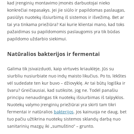
kad įrenginių montavimo įmonės darbuotojai nieko
konkrečiai nepasakys. Jei jie siūlo ir papildomas paslaugas,
pasiūlys nuotekų išsiurbimą iš sistemos ir išvežimą. Bet ar
tai yra tinkama priežiūra? Kai kurie klientai mano, kad toks
pažaidimas su papildomomis paslaugomis yra tik būdas
papildomo uždarbio siekimui.
Natūralios bakterijos ir fermentai
Galima tik įsivaizduoti, kaip virtuvės kriauklėje, Jūs su
siurbliu nusiurbiate nuo indų maisto likučius. Po to, lėkštes
vėl sudedate ten kur buvo – džiovyklę. Ar tai būtų logiška ir
švaru? Greičiausiai, kad sutiksite, jog ne. Todėl panašiu
principu nenaudingas tik nuotekų išsiurbimas iš talpyklos.
Nuotekų valymo įrenginių priežiūrai yra skirti tam tikri
fermentai ir natūralios
bakterijos
. Jos kainuoja ne daug, bet
tuo pačiu užtikrina nuotekų sistemos sklandų darbą nuo
sanitarinių mazgų iki „sumuštino“ – grunto.