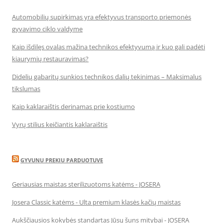
Automobilių supirkimas yra efektyvus transporto priemonės
gyvavimo ciklo valdyme
Kaip išdilęs ovalas mažina technikos efektyvumą ir kuo gali padėti
kiaurymių restauravimas?
Didelių gabaritų sunkios technikos dalių tekinimas – Maksimalus
tikslumas
Kaip kaklaraištis derinamas prie kostiumo
Vyrų stilius keičiantis kaklaraištis
GYVUNU PREKIU PARDUOTUVE
Geriausias maistas sterilizuotoms katėms - JOSERA
Josera Classic katėms - Ulta premium klasės kačių maistas
Aukščiausios kokybės standartas Jūsų šuns mitybai - JOSERA