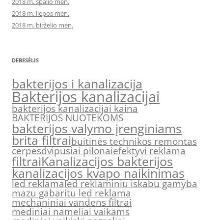
2018 m. spalio mėn.
2018 m. liepos mėn.
2018 m. birželio mėn.
DEBESĖLIS
bakterijos i kanalizacija
Bakterijos kanalizacijai
bakterijos kanalizacijai kaina
BAKTERIJOS NUOTEKOMS
bakterijos valymo įrenginiams
brita filtrai
buitinės technikos remontas
cerpes
dvipusiai pilonai
efektyvi reklama
filtrai
Kanalizacijos bakterijos
kanalizacijos kvapo naikinimas
led reklama
led reklaminiu iskabu gamyba
mazu gabaritu led reklama
mechaniniai vandens filtrai
mediniai nameliai vaikams