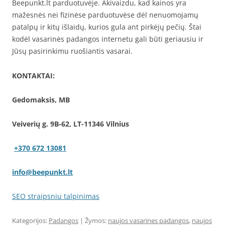
Beepunkt.lt parduotuvėje. Akivaizdu, kad kainos yra
mažesnės nei fizinėse parduotuvėse dėl nenuomojamų
patalpų ir kitų išlaidų, kurios gula ant pirkėjų pečių. Štai
kodėl vasarinės padangos internetu gali būti geriausiu ir
Jūsų pasirinkimu ruošiantis vasarai.
KONTAKTAI:
Gedomaksis, MB
Veiverių g. 9B-62, LT-11346 Vilnius
+370 672 13081
info@beepunkt.lt
SEO straipsniu talpinimas
Kategorijos:
Padangos
| Žymos:
naujos vasarines padangos
,
naujos