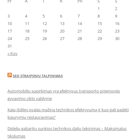
Pr
A
T
K
Pn
Š
S
1
2
3
4
5
6
7
8
9
10
11
12
13
14
15
16
17
18
19
20
21
22
23
24
25
26
27
28
29
30
31
« Kov
SEO STRAIPSNIU TALPINIMAS
Automobilių supirkimas yra efektyvus transporto priemonės
gyvavimo ciklo valdyme
Kaip išdilęs ovalas mažina technikos efektyvumą ir kuo gali padėti
kiaurymių restauravimas?
Didelių gabaritų sunkios technikos dalių tekinimas – Maksimalus
tikslumas