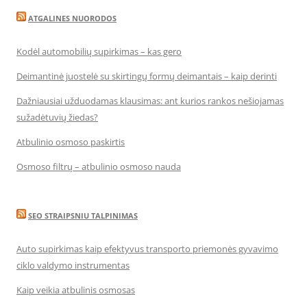
ATGALINES NUORODOS
Kodėl automobilių supirkimas – kas gero
Deimantinė juostelė su skirtingų formų deimantais – kaip derinti
Dažniausiai užduodamas klausimas: ant kurios rankos nešiojamas
sužadėtuvių žiedas?
Atbulinio osmoso paskirtis
Osmoso filtrų – atbulinio osmoso nauda
SEO STRAIPSNIU TALPINIMAS
Auto supirkimas kaip efektyvus transporto priemonės gyvavimo
ciklo valdymo instrumentas
Kaip veikia atbulinis osmosas