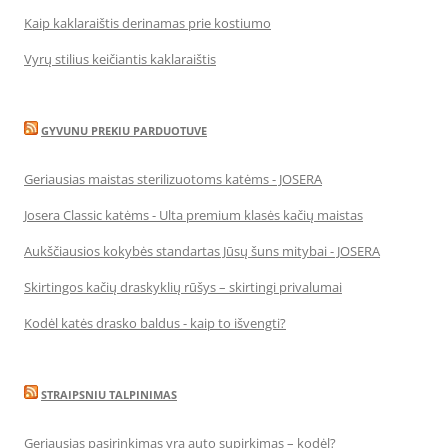
Kaip kaklaraištis derinamas prie kostiumo
Vyrų stilius keičiantis kaklaraištis
GYVUNU PREKIU PARDUOTUVE
Geriausias maistas sterilizuotoms katėms - JOSERA
Josera Classic katėms - Ulta premium klasės kačių maistas
Aukščiausios kokybės standartas Jūsų šuns mitybai - JOSERA
Skirtingos kačių draskyklių rūšys – skirtingi privalumai
Kodėl katės drasko baldus - kaip to išvengti?
STRAIPSNIU TALPINIMAS
Geriausias pasirinkimas yra auto supirkimas – kodėl?