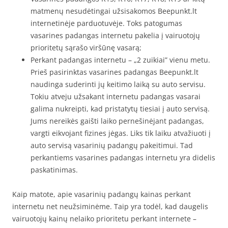
matmenų nesudėtingai užsisakomos Beepunkt.lt
internetinėje parduotuvėje. Toks patogumas
vasarines padangas internetu pakelia į vairuotojų
prioritetų sąrašo viršūnę vasarą;
Perkant padangas internetu – „2 zuikiai” vienu metu.
Prieš pasirinktas vasarines padangas Beepunkt.lt
naudinga suderinti jų keitimo laiką su auto servisu.
Tokiu atveju užsakant internetu padangas vasarai
galima nukreipti, kad pristatytų tiesiai į auto servisą.
Jums nereikės gaišti laiko pernešinėjant padangas,
vargti eikvojant fizines jėgas. Liks tik laiku atvažiuoti į
auto servisą vasarinių padangų pakeitimui. Tad
perkantiems vasarines padangas internetu yra didelis
paskatinimas.
Kaip matote, apie vasarinių padangų kainas perkant
internetu net neužsiminėme. Taip yra todėl, kad daugelis
vairuotojų kainų nelaiko prioritetu perkant internete –