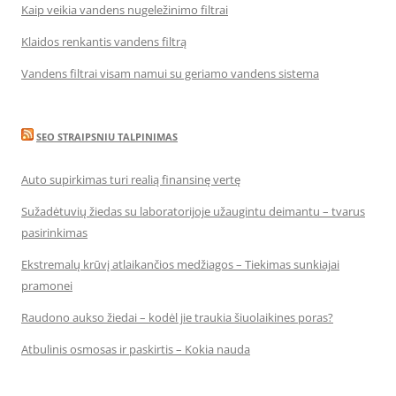
Kaip veikia vandens nugeležinimo filtrai
Klaidos renkantis vandens filtrą
Vandens filtrai visam namui su geriamo vandens sistema
SEO STRAIPSNIU TALPINIMAS
Auto supirkimas turi realią finansinę vertę
Sužadėtuvių žiedas su laboratorijoje užaugintu deimantu – tvarus
pasirinkimas
Ekstremalų krūvį atlaikančios medžiagos – Tiekimas sunkiajai
pramonei
Raudono aukso žiedai – kodėl jie traukia šiuolaikines poras?
Atbulinis osmosas ir paskirtis – Kokia nauda