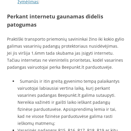
žymėjimas
;
Perkant internetu gaunamas didelis
patogumas
Praktiški transporto priemonių savininkai žino iki kokio gylio
galimas vasarinių padangų protektoriaus nusidėvėjimas.
Jei jis viršija 1,6mm tada skubama jas įsigyti internetu.
Tačiau internetas ne vienintelis prioritetas, kodėl vasarines
padangas vairuotojai perka Beepunkt.lt parduotuvėje.
Sumanūs ir itin greitą gyvenimo tempą palaikantys
vairuotojai labiausiai vertina laiką, kurį perkant
vasarines padangas Beepunkt.lt galima sutaupyti.
Nereikia važinėti ir gaišti laiko ieškant padangų
fizinėse parduotuvėse. Apsisprendimą lemia ir tai,
kad ne visose fizinėse parduotuvėse galima rasti
ieškomų matmenų;
Vasarinės padangos R15, R16, R17, R18, R19 ar kitų