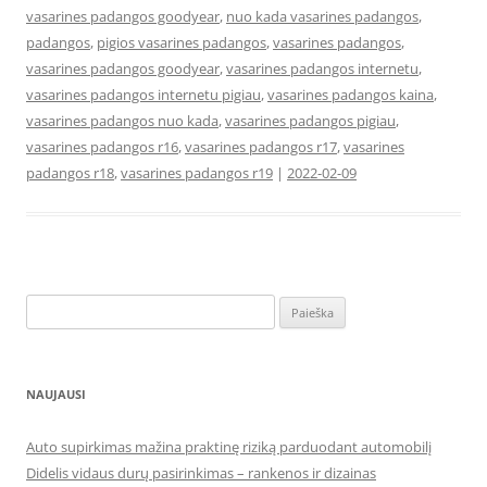
vasarines padangos goodyear
,
nuo kada vasarines padangos
,
padangos
,
pigios vasarines padangos
,
vasarines padangos
,
vasarines padangos goodyear
,
vasarines padangos internetu
,
vasarines padangos internetu pigiau
,
vasarines padangos kaina
,
vasarines padangos nuo kada
,
vasarines padangos pigiau
,
vasarines padangos r16
,
vasarines padangos r17
,
vasarines
padangos r18
,
vasarines padangos r19
|
2022-02-09
Ieškoti:
NAUJAUSI
Auto supirkimas mažina praktinę riziką parduodant automobilį
Didelis vidaus durų pasirinkimas – rankenos ir dizainas