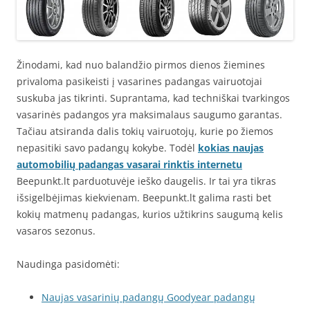
Žinodami, kad nuo balandžio pirmos dienos žiemines
privaloma pasikeisti į vasarines padangas vairuotojai
suskuba jas tikrinti. Suprantama, kad techniškai tvarkingos
vasarinės padangos yra maksimalaus saugumo garantas.
Tačiau atsiranda dalis tokių vairuotojų, kurie po žiemos
nepasitiki savo padangų kokybe. Todėl
kokias naujas
automobilių padangas vasarai rinktis internetu
Beepunkt.lt parduotuvėje ieško daugelis. Ir tai yra tikras
išsigelbėjimas kiekvienam. Beepunkt.lt galima rasti bet
kokių matmenų padangas, kurios užtikrins saugumą kelis
vasaros sezonus.
Naudinga pasidomėti:
Naujas vasarinių padangų Goodyear padangų