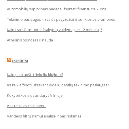
Automobilių supirkimas padeda išspręsti finansų trūkumą
Tekinimo paslaugos ir realūs pavyzdžiai iš sunkiosios pramonės
Kaip transformuoti užsakymų valdymą per 12 mėnesių?
Atbulinis osmosas ir nauda
EKSPERTAI
Kaip pasiruošti trinkelių klojimui?
Ką reikia žinoti užsakant didelių detalių tekinimo paslaugas?
Kokybiškos vidaus durys Vilniuje
A++ reikalavimai namui
Vandens filtrų namui analizė ir pasirinkimas