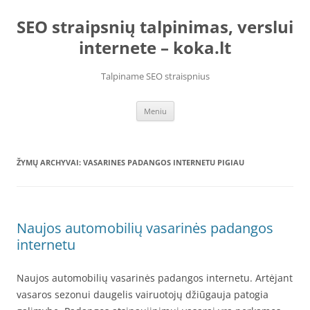
Pereiti
prie
SEO straipsnių talpinimas, verslui
turinio
internete – koka.lt
Talpiname SEO straispnius
Meniu
ŽYMŲ ARCHYVAI:
VASARINES PADANGOS INTERNETU PIGIAU
Naujos automobilių vasarinės padangos
internetu
Naujos automobilių vasarinės padangos internetu. Artėjant
vasaros sezonui daugelis vairuotojų džiūgauja patogia