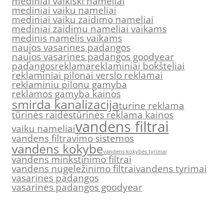
mediniai vaikiski nameliai
mediniai vaiku nameliai
mediniai vaiku zaidimo nameliai
mediniai zaidimu nameliai vaikams
medinis namelis vaikams
naujos vasarines padangos
naujos vasarines padangos goodyear
padangos
reklama
reklaminiai bokšteliai
reklaminiai pilonai verslo reklamai
reklaminiu pilonu gamyba
reklamos gamyba kainos
smirda kanalizacija
turine reklama
tūrinės raidės
tūrinės reklama kainos
vandens filtrai
vaiku nameliai
vandens filtravimo sistemos
vandens kokybe
vandens kokybės tyrimai
vandens minkstinimo filtrai
vandens nugeležinimo filtrai
vandens tyrimai
vasarines padangos
vasarines padangos goodyear