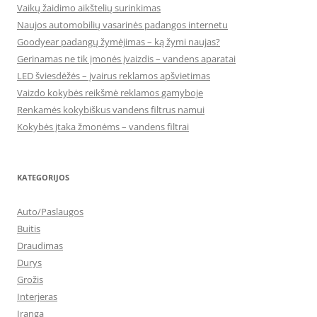
Vaikų žaidimo aikštelių surinkimas
Naujos automobilių vasarinės padangos internetu
Goodyear padangų žymėjimas – ką žymi naujas?
Gerinamas ne tik įmonės įvaizdis – vandens aparatai
LED šviesdėžės – įvairus reklamos apšvietimas
Vaizdo kokybės reikšmė reklamos gamyboje
Renkamės kokybiškus vandens filtrus namui
Kokybės įtaka žmonėms – vandens filtrai
KATEGORIJOS
Auto/Paslaugos
Buitis
Draudimas
Durys
Grožis
Interjeras
Įranga